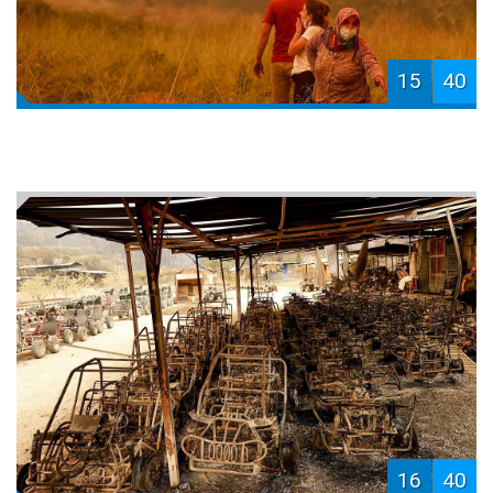
15
40
16
40