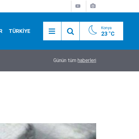
Konya
R
TÜRKİYE
23 °C
01:55
Konya yolunda flaş gelişme! Bakan Uraloğlu tari
Günün tüm
haberleri