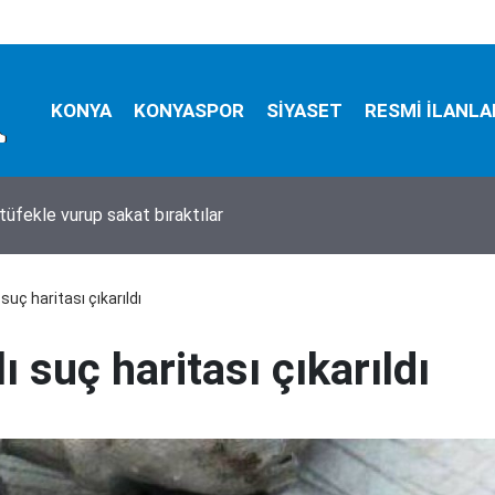
KONYA
KONYASPOR
SİYASET
RESMİ İLANLA
tüfekle vurup sakat bıraktılar
suç haritası çıkarıldı
ı suç haritası çıkarıldı