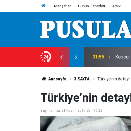
Manşetler
Günün Haberleri
Arşiv
24
01:56
Köpeği 
Anasayfa
3.SAYFA
Türkiye’nin detaylı 
Türkiye’nin detayl
Yayınlanma:
21 Kasım 2017 Salı 10:22