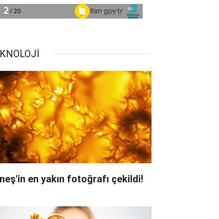
KNOLOJİ
neş'in en yakın fotoğrafı çekildi!