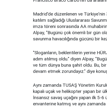
Francisco Braco Carbo'nın da araları
Madrid'de düzenlenen ve Türkiye'nin 
katılım sağladığı Uluslararası Savun
imza töreni sonrasında AA muhabiri
Alpay, "Bugünü çok önemli bir gün ol
savunma havacılığında gücünü bir kez
"Sloganların, beklentilerin yerine HÜ
adım atılmış oldu." diyen Alpay, "Bu
ve tüm dünya buna şahit oldu. Bu, bir
devam etmek zorundayız." diye konuş
Aynı zamanda TUSAŞ Yönetim Kurulu B
kapalı uçak ve helikopter yapan bir ü
İnsansız savaş uçağını yapan ilk 5-6 ü
envanterine katmış ve aynı zamanda b