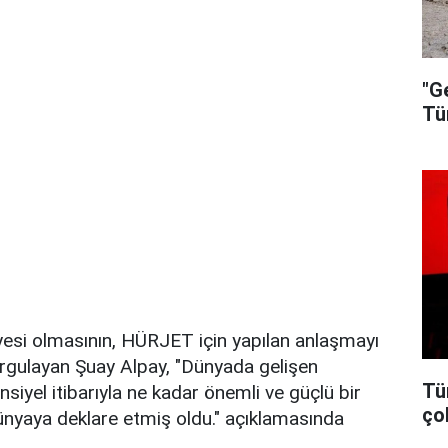
"G
Tü
si olmasının, HÜRJET için yapılan anlaşmayı
urgulayan Şuay Alpay, "Dünyada gelişen
Tü
nsiyel itibarıyla ne kadar önemli ve güçlü bir
ço
nyaya deklare etmiş oldu." açıklamasında