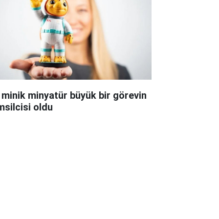
 minik minyatür büyük bir görevin
msilcisi oldu