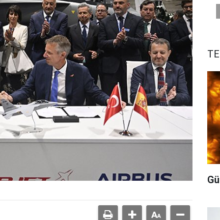
TE
Gü