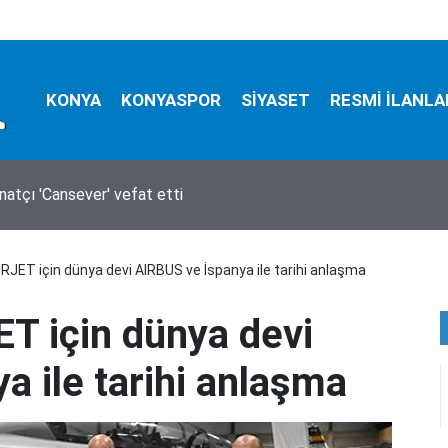
KONYA
KONYASPOR
SİYASET
RESMİ İLANLA
natçı 'Cansever' vefat etti
JET için dünya devi AIRBUS ve İspanya ile tarihi anlaşma
T için dünya devi
a ile tarihi anlaşma