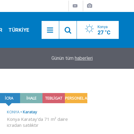
Konya
R
TÜRKİYE
27 °C
04:31
Arsenal'de Bruno Guimaraes mutluluğu
Günün tüm
haberleri