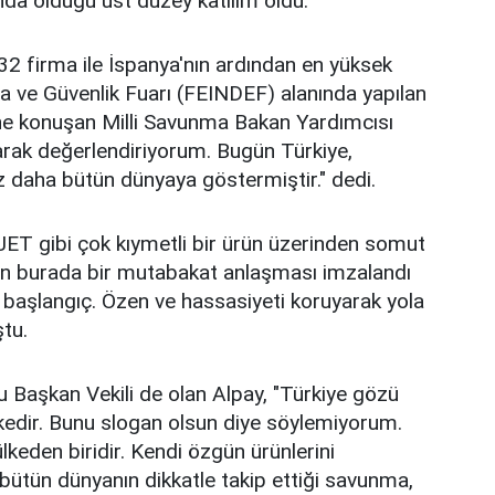
nda olduğu üst düzey katılım oldu.
32 firma ile İspanya'nın ardından en yüksek
ma ve Güvenlik Fuarı (FEINDEF) alanında yapılan
ne konuşan Milli Savunma Bakan Yardımcısı
arak değerlendiriyorum. Bugün Türkiye,
 daha bütün dünyaya göstermiştir." dedi.
RJET gibi çok kıymetli bir ürün üzerinden somut
gün burada bir mutabakat anlaşması imzalandı
 başlangıç. Özen ve hassasiyeti koruyarak yola
tu.
aşkan Vekili de olan Alpay, "Türkiye gözü
lkedir. Bunu slogan olsun diye söylemiyorum.
lkeden biridir. Kendi özgün ürünlerini
ütün dünyanın dikkatle takip ettiği savunma,