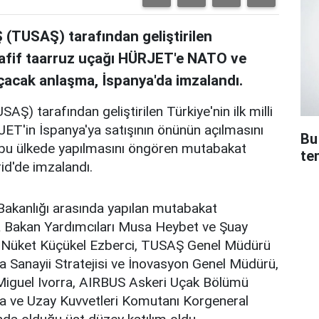
 (TUSAŞ) tarafından geliştirilen
e hafif taarruz uçağı HÜRJET'e NATO ve
açacak anlaşma, İspanya'da imzalandı.
AŞ) tarafından geliştirilen Türkiye'nin ilk milli
JET'in İspanya'ya satışının önünün açılmasını
Bu
n bu ülkede yapılmasını öngören mutabakat
te
id'de imzalandı.
akanlığı arasında yapılan mutabakat
 Bakan Yardımcıları Musa Heybet ve Şuay
si Nüket Küçükel Ezberci, TUSAŞ Genel Müdürü
Sanayii Stratejisi ve İnovasyon Genel Müdürü,
Miguel Ivorra, AIRBUS Askeri Uçak Bölümü
a ve Uzay Kuvvetleri Komutanı Korgeneral