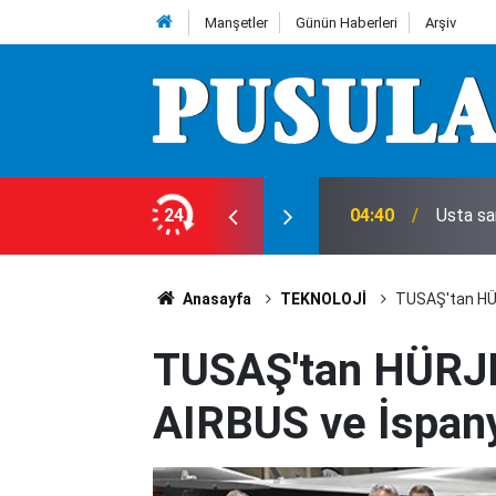
Manşetler
Günün Haberleri
Arşiv
ecek mi?
24
04:40
Usta sa
Anasayfa
TEKNOLOJİ
TUSAŞ'tan HÜR
TUSAŞ'tan HÜRJE
AIRBUS ve İspany