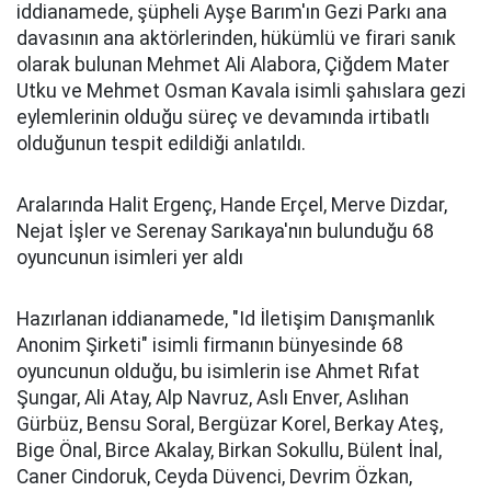
iddianamede, şüpheli Ayşe Barım'ın Gezi Parkı ana
davasının ana aktörlerinden, hükümlü ve firari sanık
olarak bulunan Mehmet Ali Alabora, Çiğdem Mater
Utku ve Mehmet Osman Kavala isimli şahıslara gezi
eylemlerinin olduğu süreç ve devamında irtibatlı
olduğunun tespit edildiği anlatıldı.
Aralarında Halit Ergenç, Hande Erçel, Merve Dizdar,
Nejat İşler ve Serenay Sarıkaya'nın bulunduğu 68
oyuncunun isimleri yer aldı
Hazırlanan iddianamede, "Id İletişim Danışmanlık
Anonim Şirketi" isimli firmanın bünyesinde 68
oyuncunun olduğu, bu isimlerin ise Ahmet Rıfat
Şungar, Ali Atay, Alp Navruz, Aslı Enver, Aslıhan
Gürbüz, Bensu Soral, Bergüzar Korel, Berkay Ateş,
Bige Önal, Birce Akalay, Birkan Sokullu, Bülent İnal,
Caner Cindoruk, Ceyda Düvenci, Devrim Özkan,