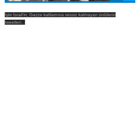
İşte İsrail'in, Gazze katliamına sessiz kalmayan ünlülerin
tweetleri...