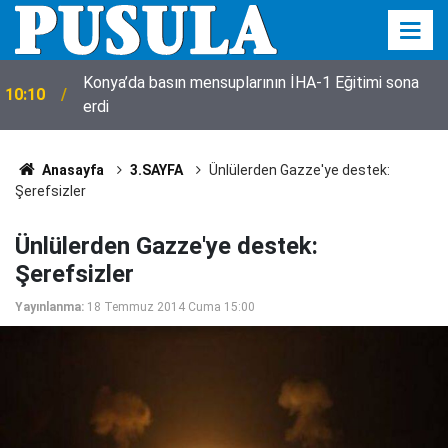
Konya’da basın mensuplarının İHA-1 Eğitimi sona
10:10
erdi
Anasayfa
3.SAYFA
Ünlülerden Gazze'ye destek:
Şerefsizler
Ünlülerden Gazze'ye destek:
Şerefsizler
Yayınlanma:
18 Temmuz 2014 Cuma 15:00