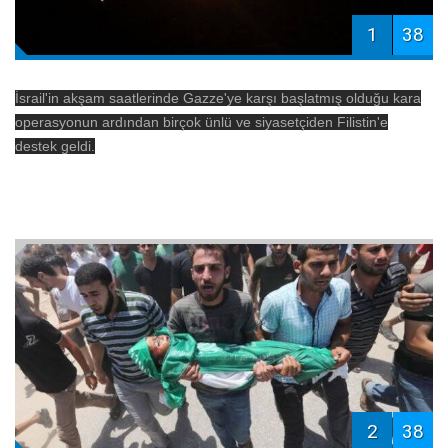
1
38
İsrail'in akşam saatlerinde Gazze'ye karşı başlatmış olduğu kara
operasyonun ardından birçok ünlü ve siyasetçiden Filistin'e
destek geldi.
2
38