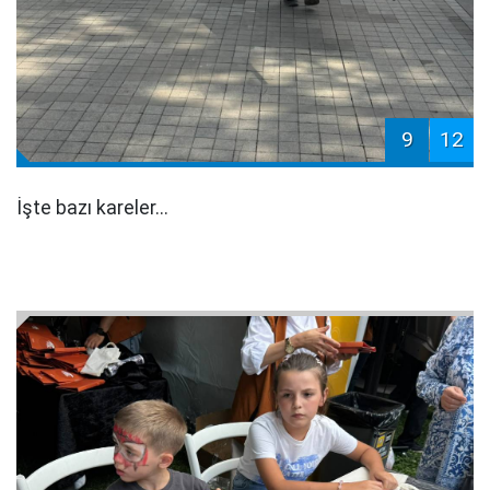
9
12
İşte bazı kareler...