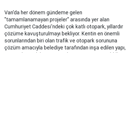
Van'da her dönem gündeme gelen
"tamamlanamayan projeler" arasında yer alan
Cumhuriyet Caddesi'ndeki çok katlı otopark, yıllardır
çözüme kavuşturulmayı bekliyor. Kentin en önemli
sorunlarından biri olan trafik ve otopark sorununa
çözüm amacıyla belediye tarafından inşa edilen yapı,
tamamlanarak hizmete açılma aşamasına geldiği
sırada farklı bir projeye dahil edildi. Çok katlı otopark,
daha sonra kent park projesi kapsamında AVM'ye
dönüştürülmek istendi. Bu kapsamda yapıda çeşitli
tadilatlar gerçekleştirilirken, otoparkın rampaları ve
merdivenleri de kaldırıldı. Ancak proje istenilen
şekilde hayata geçirilemeyince yapı ne otopark
olarak hizmet verebildi ne de AVM olarak açılabildi.
Aradan geçen yıllara rağmen atıl durumda kalan yapı,
kentte tartışma konusu olmaya devam ediyor.