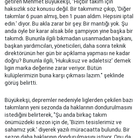
getiren Mehmet Büyükekşi, "Hiçbir takım için
haksızlık söz konusu değil. Bir takımımız çıkıp, 'Diğer
takımlar 6 puan almış, ben 1 puan aldım. Hepsini iptal
edin.' diyor. Bu akla zarar bir şey. Bir mantığı yok. Şu
anda öyle bir karar alsak bile şampiyon yine başka bir
takımdı. Bununla ilgili bıkmadan usanmadan başkanı,
başkan yardımcıları, yöneticileri, daha sonra teknik
direktörünün her gün bir açıklama yapması ne kadar
doğru? Bununla ilgili, 'Hukuksuz ve adaletsiz' demek
ligin marka değerine zarar veriyor. Bütün
kulüplerimizin buna karşı çıkması lazım." şeklinde
görüş belirtti.
Büyükekşi, depremler nedeniyle liglerden çekilen bazı
takımların yeni sezonda da haklarının dondurulmasını
istediğini belirterek, "Şu anda birkaç takım
önümüzdeki sezon için de, 'Bizim tesislerimiz ve
sahamız yok.' diyerek yazılı müracaatta bulundu. Bir
sezon daha haklarının dondurulmasını istiyor. Onu da