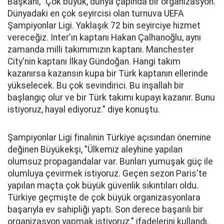
Başkanı, "Çok büyük, dünya çapında bir organizasyon.
Dünyadaki en çok seyircisi olan turnuva UEFA
Şampiyonlar Ligi. Yaklaşık 72 bin seyirciye hizmet
vereceğiz. Inter'ın kaptanı Hakan Çalhanoğlu, aynı
zamanda milli takımımızın kaptanı. Manchester
City'nin kaptanı İlkay Gündoğan. Hangi takım
kazanırsa kazansın kupa bir Türk kaptanın ellerinde
yükselecek. Bu çok sevindirici. Bu inşallah bir
başlangıç olur ve bir Türk takımı kupayı kazanır. Bunu
istiyoruz, hayal ediyoruz." diye konuştu.
Şampiyonlar Ligi finalinin Türkiye açısından önemine
değinen Büyükekşi, "Ülkemiz aleyhine yapılan
olumsuz propagandalar var. Bunları yumuşak güç ile
olumluya çevirmek istiyoruz. Geçen sezon Paris'te
yapılan maçta çok büyük güvenlik sıkıntıları oldu.
Türkiye geçmişte de çok büyük organizasyonlara
başarıyla ev sahipliği yaptı. Son derece başarılı bir
organizasyon yapmak istiyoruz." ifadelerini kullandı.