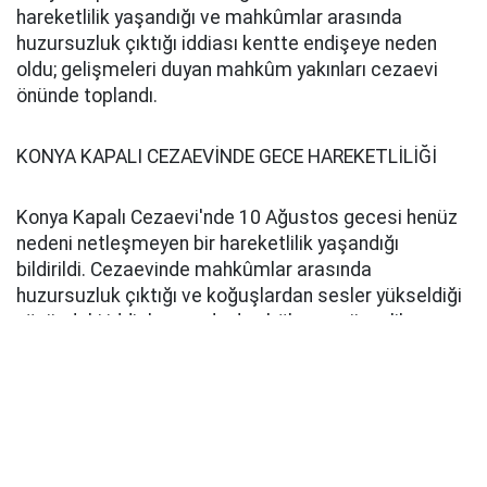
hareketlilik yaşandığı ve mahkûmlar arasında
huzursuzluk çıktığı iddiası kentte endişeye neden
oldu; gelişmeleri duyan mahkûm yakınları cezaevi
önünde toplandı.
KONYA KAPALI CEZAEVİNDE GECE HAREKETLİLİĞİ
Konya Kapalı Cezaevi'nde 10 Ağustos gecesi henüz
nedeni netleşmeyen bir hareketlilik yaşandığı
bildirildi. Cezaevinde mahkûmlar arasında
huzursuzluk çıktığı ve koğuşlardan sesler yükseldiği
yönündeki iddiaların ardından bölgeye güvenlik
ekipleri sevk edildi.
Konya’da kapalı cezaevinde isyan çıktığı iddiaları
gündeme bomba gibi düştü. Konya’da gece
saatlerinde gündeme gelen cezaevinde isyan ve
yangın çıktığı yönündeki iddialar üzerine İl Emniyet