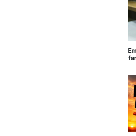
Em
fa