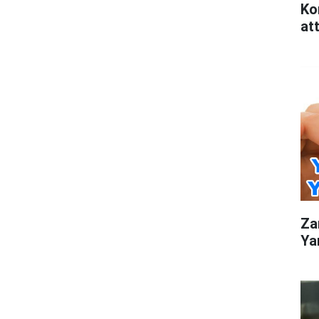
Ko
att
Za
Ya