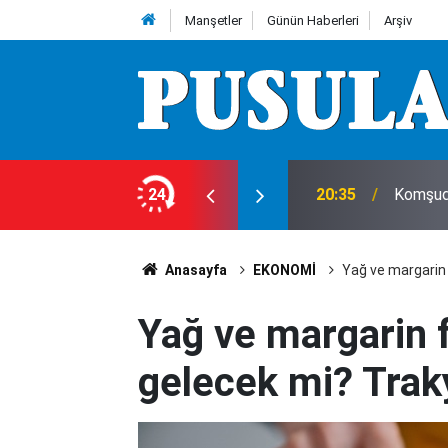
Manşetler
Günün Haberleri
Arşiv
cuğu kalbinden bıçakladılar
24
20:35
Komşuda
Anasayfa
EKONOMİ
Yağ ve margarin 
Yağ ve margarin 
gelecek mi? Traky