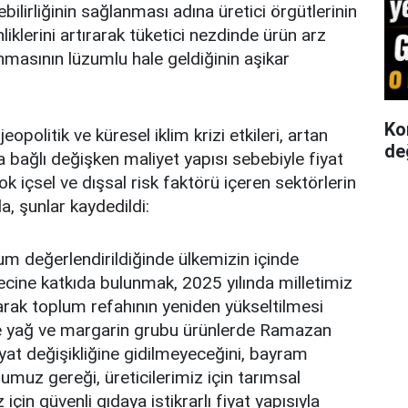
ebilirliğinin sağlanması adına üretici örgütlerinin
iklerini artırarak tüketici nezdinde ürün arz
lanmasının lüzumlu hale geldiğinin aşikar
Ko
opolitik ve küresel iklim krizi etkileri, artan
de
ına bağlı değişken maliyet yapısı sebebiyle fiyat
k içsel ve dışsal risk faktörü içeren sektörlerin
, şunlar kaydedildi:
m değerlendirildiğinde ülkemizin içinde
ine katkıda bulunmak, 2025 yılında milletimiz
larak toplum refahının yeniden yükseltilmesi
ine yağ ve margarin grubu ürünlerde Ramazan
yat değişikliğine gidilmeyeceğini, bayram
umuz gereği, üreticilerimiz için tarımsal
z için güvenli gıdaya istikrarlı fiyat yapısıyla