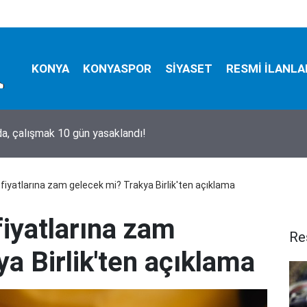
KONYA
KONYASPOR
SİYASET
RESMİ İLANLA
, çalışmak 10 gün yasaklandı!
fiyatlarına zam gelecek mi? Trakya Birlik'ten açıklama
fiyatlarına zam
Re
a Birlik'ten açıklama