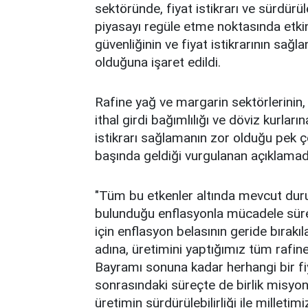
sektöründe, fiyat istikrarı ve sürdürül
piyasayı regüle etme noktasında etkinl
güvenliğinin ve fiyat istikrarının sağ
olduğuna işaret edildi.
Rafine yağ ve margarin sektörlerinin, je
ithal girdi bağımlılığı ve döviz kurlar
istikrarı sağlamanın zor olduğu pek ço
başında geldiği vurgulanan açıklamada
"Tüm bu etkenler altında mevcut duru
bulunduğu enflasyonla mücadele sürec
için enflasyon belasının geride bırakı
adına, üretimini yaptığımız tüm raf
Bayramı sonuna kadar herhangi bir fi
sonrasındaki süreçte de birlik misyon
üretimin sürdürülebilirliği ile milletimi