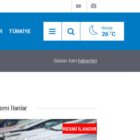
Konya
R
TÜRKİYE
26 °C
20:35
İşte sakladıkları ve utandıkları o isim!
Günün tüm
haberleri
smi İlanlar