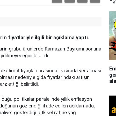
EK
n fiyatlarıyle ilgili bir açıklama yaptı.
rgarin grubu ürünlerde Ramazan Bayramı sonuna
gidilmeyeceğini bildirdi.
Em
tüketim ihtiyaçları arasında ilk sırada yer alması
ge
lması nedeniyle gıda fiyatlarındaki artışın
al
z ettiği belirtildi.
ğu politikalar paralelinde yıllık enflasyon
duğunun gözlendiği ifade edilen açıklamada,
aaliyet gösterdiği bitkisel rafine yağ