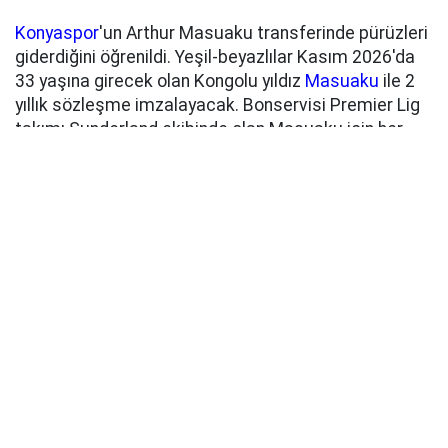
Konyaspor
'un Arthur Masuaku transferinde pürüzleri
giderdiğini öğrenildi. Yeşil-beyazlılar Kasım 2026'da
33 yaşına girecek olan Kongolu yıldız
Masuaku
ile 2
yıllık sözleşme imzalayacak. Bonservisi Premier Lig
takımı Sunderland ekibinde olan Masuaku için her
hangi bir bonservis bedeli ödenmeyecek.
KARİYERİ SAĞLAM
Süper Lig'de Beşiktaş forması giyen Masuaku
kariyerinde toplamda 381 maça çıktı. 9 gol atarken
toplamda ise 40 asist üretmeyi başardı. Bu
maçlardan 108 tanesinin ise Premier Lig olması
dikkatlerden kaçmadı. Milli takımda düzenli olarak ta
forma giyen oyuncunun
Konyaspor
'da sol bek
mevkiine ilaç olması bekleniyor.