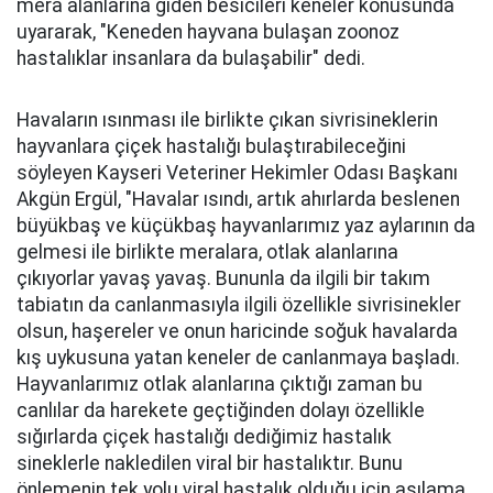
mera alanlarına giden besicileri keneler konusunda
uyararak, "Keneden hayvana bulaşan zoonoz
hastalıklar insanlara da bulaşabilir" dedi.
Havaların ısınması ile birlikte çıkan sivrisineklerin
hayvanlara çiçek hastalığı bulaştırabileceğini
söyleyen Kayseri Veteriner Hekimler Odası Başkanı
Akgün Ergül, "Havalar ısındı, artık ahırlarda beslenen
büyükbaş ve küçükbaş hayvanlarımız yaz aylarının da
gelmesi ile birlikte meralara, otlak alanlarına
çıkıyorlar yavaş yavaş. Bununla da ilgili bir takım
tabiatın da canlanmasıyla ilgili özellikle sivrisinekler
olsun, haşereler ve onun haricinde soğuk havalarda
kış uykusuna yatan keneler de canlanmaya başladı.
Hayvanlarımız otlak alanlarına çıktığı zaman bu
canlılar da harekete geçtiğinden dolayı özellikle
sığırlarda çiçek hastalığı dediğimiz hastalık
sineklerle nakledilen viral bir hastalıktır. Bunu
önlemenin tek yolu viral hastalık olduğu için aşılama