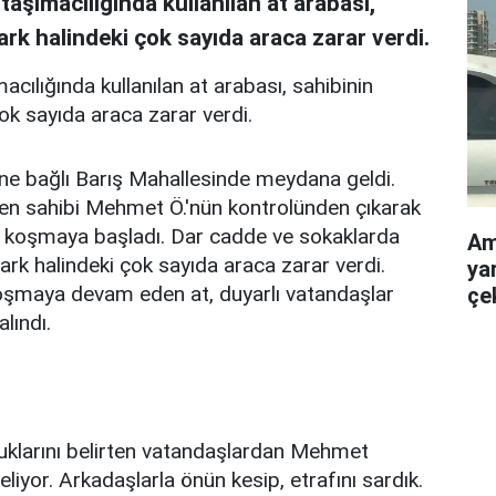
taşımacılığında kullanılan at arabası,
rk halindeki çok sayıda araca zarar verdi.
acılığında kullanılan at arabası, sahibinin
ok sayıda araca zarar verdi.
sine bağlı Barış Mahallesinde meydana geldi.
iden sahibi Mehmet Ö.'nün kontrolünden çıkarak
e koşmaya başladı. Dar cadde ve sokaklarda
Am
park halindeki çok sayıda araca zarar verdi.
yar
oşmaya devam eden at, duyarlı vatandaşlar
çe
lındı.
uklarını belirten vatandaşlardan Mehmet
eliyor. Arkadaşlarla önün kesip, etrafını sardık.