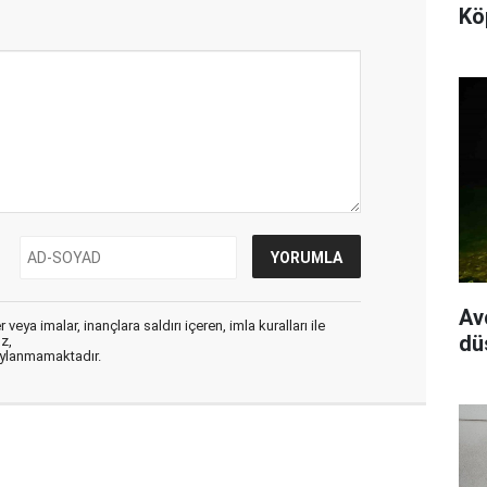
Kö
Av
veya imalar, inançlara saldırı içeren, imla kuralları ile
dü
ız,
aylanmamaktadır.