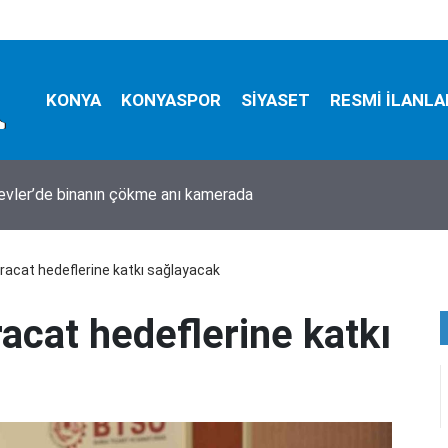
KONYA
KONYASPOR
SİYASET
RESMİ İLANLA
evler’de binanın çökme anı kamerada
hracat hedeflerine katkı sağlayacak
racat hedeflerine katkı