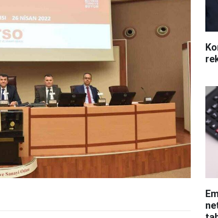
Ko
re
Em
ne
ta