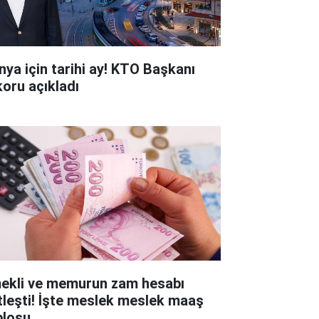
nya için tarihi ay! KTO Başkanı
koru açıkladı
ekli ve memurun zam hesabı
tleşti! İşte meslek meslek maaş
blosu