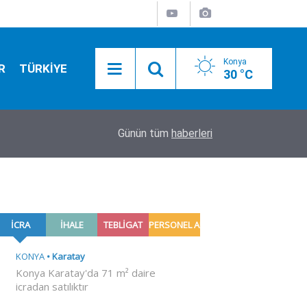
Konya
R
TÜRKİYE
30 °C
11:58
Dehşete düşüren olay! Çocukların kavgası kanlı bi
Günün tüm
haberleri