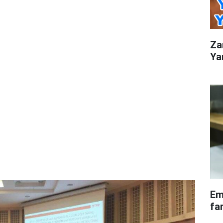
Za
Ya
Em
fa