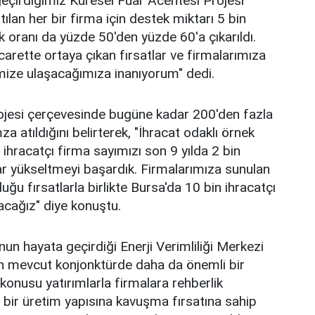
 geçirdiğimiz Küresel Fuar Acentesi Projesi
tılan her bir firma için destek miktarı 5 bin
ek oranı da yüzde 50'den yüzde 60'a çıkarıldı.
rette ortaya çıkan fırsatlar ve firmalarımıza
imize ulaşacağımıza inanıyorum" dedi.
rojesi çerçevesinde bugüne kadar 200'den fazla
a atıldığını belirterek, "İhracat odaklı örnek
i ihracatçı firma sayımızı son 9 yılda 2 bin
ar yükseltmeyi başardık. Firmalarımıza sunulan
ğu fırsatlarla birlikte Bursa'da 10 bin ihracatçı
acağız" diye konuştu.
n hayata geçirdiği Enerji Verimliliği Merkezi
in mevcut konjonktürde daha da önemli bir
 konusu yatırımlarla firmalara rehberlik
i bir üretim yapısına kavuşma fırsatına sahip