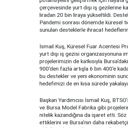
potansiyelini geliştirmek için hayata
çerçevesinde yurt dışı iş gezilerine ka
liradan 20 bin liraya yükseltildi. Dest
Pandemi sonrası dönemde küresel tica
sunulan desteklerle ihracat hedefler
İsmail Kuş, Küresel Fuar Acentesi P
yurt dışı iş gezisi organizasyonuna imz
projelerimizin de katkısıyla Bursa'dak
900'den fazla artışla 6 bin 400'e kad
bu destekler ve yeni ekonominin sundu
hedefimizi de en kısa sürede yakalay
Başkan Yardımcısı İsmail Kuş, BTSO'nu
ve Bursa Model Fabrika gibi projeler
nitelik kazandığına da işaret etti. Söz
ettiklerini ve Bursa'nın daha rekabetç