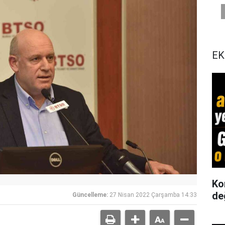
EK
Ko
de
Güncelleme:
27 Nisan 2022 Çarşamba 14:33