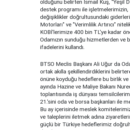
olduğunu belirten İsmail Kuş, "Yeşil
destek programı ile işletmelerimizin, e
değişiklikler doğrultusundaki giderleri
Motorları" ve "Verimlilik Artırıcı" nite
KOBİ'lerimize 400 bin TL'ye kadar ön
Odamızın sunduğu hizmetlerden ve b
ifadelerini kullandı.
BTSO Meclis Başkanı Ali Uğur da Oda 
ortak akılla şekillendirdiklerini belir
önüne koyduğu hedeflere bu birlik ve 
ayında Hazine ve Maliye Bakanı Nured
toplantısında iş dünyası temsilcilerimi
21.'sini oda ve borsa başkanları ile me
Bu ay içerisinde meslek komitelerimiz
ve taleplerini iletmek adına ziyaretle
güçlü bir Türkiye hedeflerimiz doğr