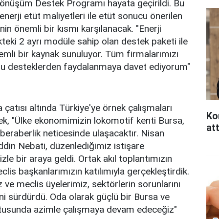
 Dönüşüm Destek Programı hayata geçirildi. Bu
nerji etüt maliyetleri ile etüt sonucu önerilen
nin önemli bir kısmı karşılanacak. "Enerji
likteki 2 ayrı modüle sahip olan destek paketi ile
emli bir kaynak sunuluyor. Tüm firmalarımızı
u desteklerden faydalanmaya davet ediyorum"
çatısı altında Türkiye'ye örnek çalışmaları
Ko
terek, "Ülke ekonomimizin lokomotif kenti Bursa,
att
beraberlik neticesinde ulaşacaktır. Nisan
din Nebati, düzenlediğimiz istişare
zle bir araya geldi. Ortak akıl toplantımızın
clis başkanlarımızın katılımıyla gerçekleştirdik.
 ve meclis üyelerimiz, sektörlerin sorunlarını
rini sürdürdü. Oda olarak güçlü bir Bursa ve
ultusunda azimle çalışmaya devam edeceğiz"