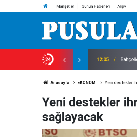
Manşetler
Günün Haberleri
Arşiv
: Acı haber geldi!
24
12:05
Bahçeli
Anasayfa
EKONOMİ
Yeni destekler i
Yeni destekler ih
sağlayacak