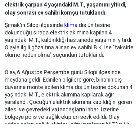
elektrik çarpan 4 yaşındaki M.T., yaşamını yitirdi,
olay sonrası ev sahibi komşu tutuklandı.
Şırnak'ın Silopi ilçesinde
klima
dış ünitesine
dokunduğu sırada elektrik akımına kapılan 4
yaşındaki M.T., kaldırıldığı hastanede yaşamını yitirdi.
Olayla ilgili gözaltına alınan ev sahibi B.K. ise "taksirle
ölüme neden olma" suçundan tutuklandı.
Olay, 6 Ağustos Perşembe günü Silopi ilçesinde
meydana geldi. Edinilen bilgilere göre, binanın dış
duvarına monte edilen klima dış ünitesine dokunan 4
yaşındaki M.T., elektrik akımına kapılarak ağır
yaralandı. Çocuğun elektrik akımına kapıldığını gören
ailesi ve çevredeki vatandaşların ihbarı üzerine
bölgeye polis ve sağlık ekipleri sevk edildi. Olay
yerine gelen sağlık ekipleri, ağır yaralanan M.T.'ye ilk
müdahaleyi yaptıktan sonra ambulansla Silopi Devlet