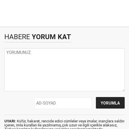
HABERE
YORUM KAT
UYARI:
Küfür, hakaret, rencide edici cümleler veya imalar, inançlara saldırı
içeren, imla kuralları ile yazılmamış,çok uzun ve ilgili içerikle alakasız,