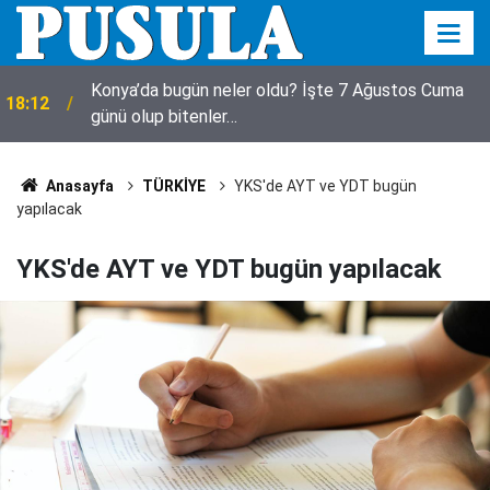
18:10
Herkes bezgin! Yıkılmadı, fuhuş oteli oldu
Anasayfa
TÜRKİYE
YKS'de AYT ve YDT bugün
yapılacak
YKS'de AYT ve YDT bugün yapılacak