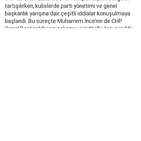
tartışılırken, kulislerde parti yönetimi ve genel
başkanlık yarışına dair çeşitli iddialar konuşulmaya
başlandı. Bu süreçte Muharrem İnce’nin de CHP
Genel Başkanlığı için çalışma yürüttüğü ileri sürüldü.
Sosyal medyada ve bazı siyasi çevrelerde gündeme
getirilen iddialarda, Özgür Özel’in yeni siyasi
yapılanma hazırlıkları ve parti içerisindeki dengelerin
değişmesinin ardından İnce’nin yeniden CHP yönetimi
için harekete geçtiği öne sürüldü.
İNCE, ÖZGÜR ÖZEL’İ ZORLAYABİLİR İDDİASI
Söz konusu değerlendirmelerde bazı siyaset
bilimcilerin görüşlerine de yer verilirken, Muharrem
İnce’nin CHP Genel Başkanlığı yarışında Özgür Özel’i
zorlayabilecek isimlerden biri olabileceği yorumları
yapıldı.