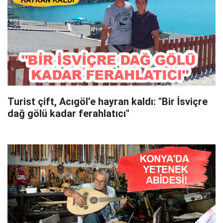
Turist çift, Acıgöl’e hayran kaldı: "Bir İsviçre
dağ gölü kadar ferahlatıcı"