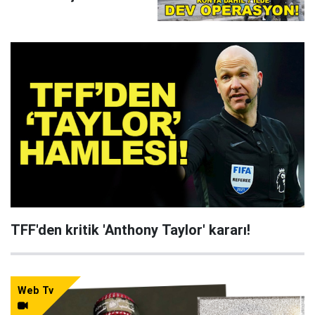
çökertildi
TFF'den kritik 'Anthony Taylor' kararı!
Web Tv