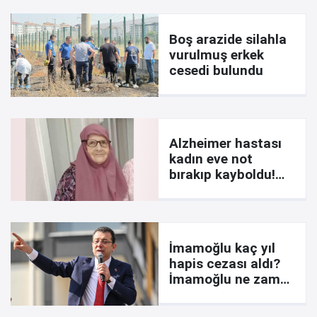
Boş arazide silahla
vurulmuş erkek
cesedi bulundu
Alzheimer hastası
kadın eve not
bırakıp kayboldu!
İşte notta yazanlar
İmamoğlu kaç yıl
hapis cezası aldı?
İmamoğlu ne zaman
çıkar? Davada son
durum