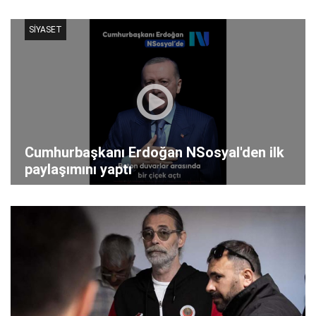
SİYASET
Cumhurbaşkanı Erdoğan NSosyal'den ilk
paylaşımını yaptı