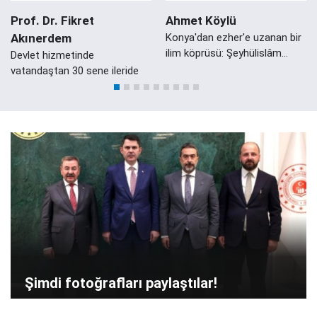
Prof. Dr. Fikret
Ahmet Köylü
Akınerdem
Konya'dan ezher'e uzanan bir
ilim köprüsü: Şeyhülislâm
Devlet hizmetinde
Mustafa Sabri Efendi'nin
vatandaştan 30 sene ileride
Konyalı Damadı Ali Zeki Efendi
Şimdi fotoğrafları paylaştılar!