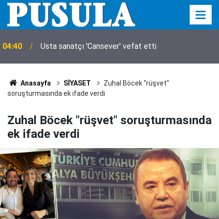
04:31
Arsenal'de Bruno Guimaraes mutluluğu
Anasayfa
SİYASET
Zuhal Böcek "rüşvet"
soruşturmasında ek ifade verdi
Zuhal Böcek "rüşvet" soruşturmasında
ek ifade verdi