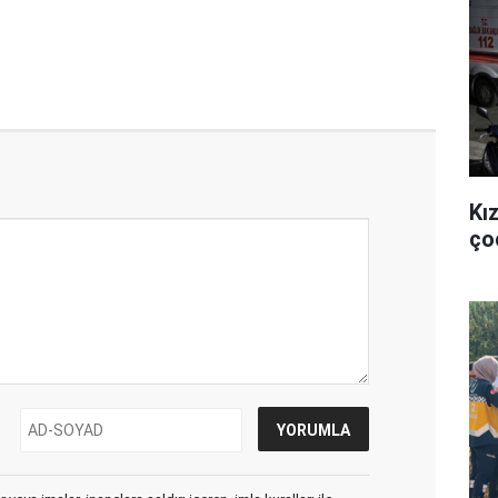
Kı
ço