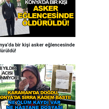
nya’da bir kişi asker eğlencesinde
dürüldü!