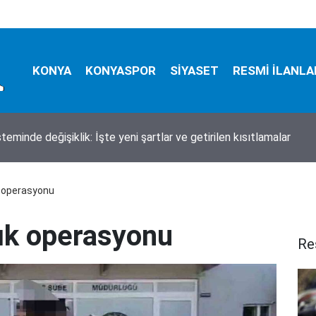
KONYA
KONYASPOR
SİYASET
RESMİ İLANLA
teminde değişiklik: İşte yeni şartlar ve getirilen kısıtlamalar
ık operasyonu
ılık operasyonu
Re