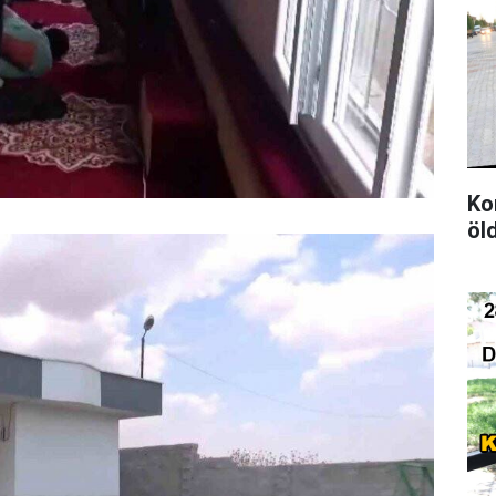
Ko
öl