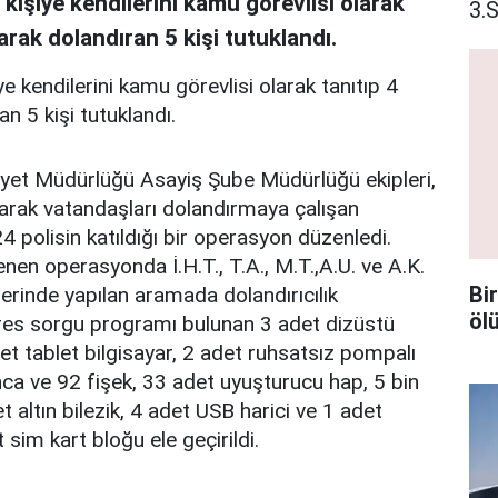
8 kişiye kendilerini kamu görevlisi olarak
3.
larak dolandıran 5 kişi tutuklandı.
iye kendilerini kamu görevlisi olarak tanıtıp 4
an 5 kişi tutuklandı.
mniyet Müdürlüğü Asayiş Şube Müdürlüğü ekipleri,
ıtarak vatandaşları dolandırmaya çalışan
 polisin katıldığı bir operasyon düzenledi.
nen operasyonda İ.H.T., T.A., M.T.,A.U. ve A.K.
Bi
rlerinde yapılan aramada dolandırıcılık
öl
adres sorgu programı bulunan 3 adet dizüstü
et tablet bilgisayar, 2 adet ruhsatsız pompalı
ca ve 92 fişek, 33 adet uyuşturucu hap, 5 bin
t altın bilezik, 4 adet USB harici ve 1 adet
 sim kart bloğu ele geçirildi.