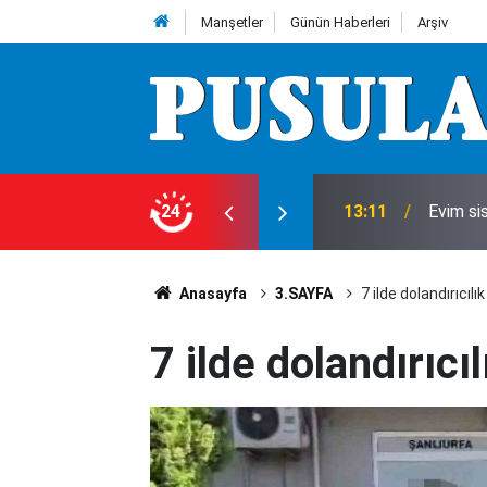
Manşetler
Günün Haberleri
Arşiv
a kaldı
24
13:11
Evim sis
Anasayfa
3.SAYFA
7 ilde dolandırıcıl
7 ilde dolandırıc