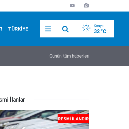
Konya
R
TÜRKİYE
32 °C
12:43
Konya Kara Kartallar TFF Gelişim Ligleri'nde
Günün tüm
haberleri
smi İlanlar