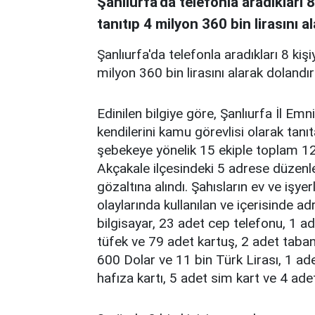
Şanlıurfa'da telefonla aradıkları 
tanıtıp 4 milyon 360 bin lirasını a
Şanlıurfa'da telefonla aradıkları 8 kiş
milyon 360 bin lirasını alarak dolandır
Edinilen bilgiye göre, Şanlıurfa İl E
kendilerini kamu görevlisi olarak tan
şebekeye yönelik 15 ekiple toplam 124
Akçakale ilçesindeki 5 adrese düzenle
gözaltına alındı. Şahısların ev ve işye
olaylarında kullanılan ve içerisinde 
bilgisayar, 23 adet cep telefonu, 1 ad
tüfek ve 79 adet kartuş, 2 adet taban
600 Dolar ve 11 bin Türk Lirası, 1 ade
hafıza kartı, 5 adet sim kart ve 4 adet