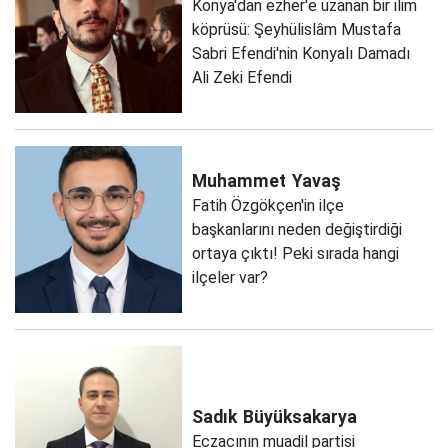
Konya'dan ezher'e uzanan bir ilim
köprüsü: Şeyhülislâm Mustafa
Sabri Efendi'nin Konyalı Damadı
Ali Zeki Efendi
Muhammet
Yavaş
Fatih Özgökçen'in ilçe
başkanlarını neden değiştirdiği
ortaya çıktı! Peki sırada hangi
ilçeler var?
Sadık
Büyüksakarya
Eczacının muadil partisi