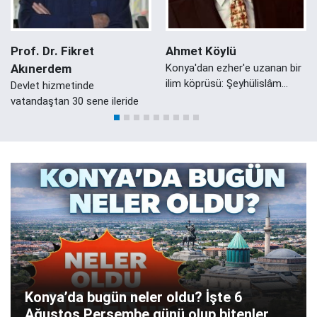
Prof. Dr. Fikret
Ahmet Köylü
Akınerdem
Konya'dan ezher'e uzanan bir
ilim köprüsü: Şeyhülislâm
Devlet hizmetinde
Mustafa Sabri Efendi'nin
vatandaştan 30 sene ileride
Konyalı Damadı Ali Zeki Efendi
Konya’da bugün neler oldu? İşte 6
Ağustos Perşembe günü olup bitenler…