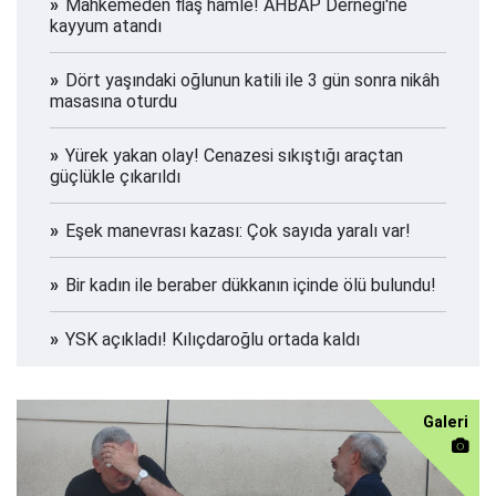
Mahkemeden flaş hamle! AHBAP Derneği'ne
kayyum atandı
Dört yaşındaki oğlunun katili ile 3 gün sonra nikâh
masasına oturdu
Yürek yakan olay! Cenazesi sıkıştığı araçtan
güçlükle çıkarıldı
Eşek manevrası kazası: Çok sayıda yaralı var!
Bir kadın ile beraber dükkanın içinde ölü bulundu!
YSK açıkladı! Kılıçdaroğlu ortada kaldı
Galeri