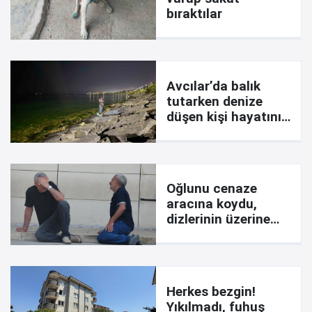
bıraktılar
Avcılar’da balık
tutarken denize
düşen kişi hayatını
kaybetti
Oğlunu cenaze
aracına koydu,
dizlerinin üzerine
çöküp feryat etti:
Ciğerimi yaktın
Herkes bezgin!
Yıkılmadı, fuhuş