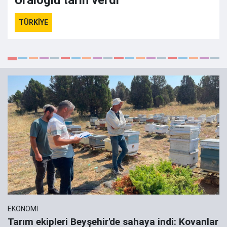
Uraloğlu tarih verdi
TÜRKİYE
EKONOMİ
Tarım ekipleri Beyşehir'de sahaya indi: Kovanlar