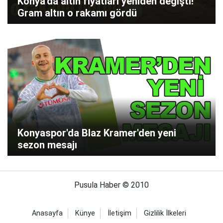
Konya'da altın fiyatları yeniden değişti!
Gram altın o rakamı gördü
Konyaspor'da Blaz Kramer'den yeni
sezon mesajı
Pusula Haber © 2010
Anasayfa
Künye
İletişim
Gizlilik İlkeleri