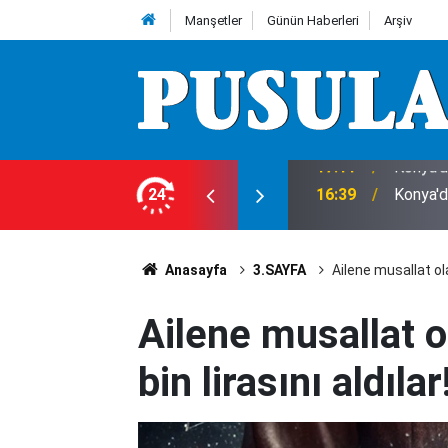
Manşetler
Günün Haberleri
Arşiv
raçta sıkıştı
24
16:39
Konya'd
Anasayfa
3.SAYFA
Ailene musallat ola
Ailene musallat o
bin lirasını aldılar