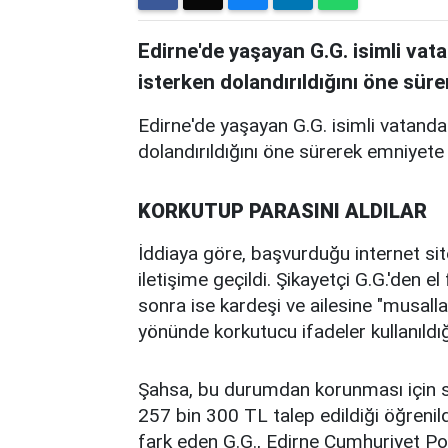
Edirne'de yaşayan G.G. isimli vat
isterken dolandırıldığını öne sür
Edirne'de yaşayan G.G. isimli vatanda
dolandırıldığını öne sürerek emniyete
KORKUTUP PARASINI ALDILAR
İddiaya göre, başvurduğu internet sit
iletişime geçildi. Şikayetçi G.G.'den el 
sonra ise kardeşi ve ailesine "musalla
yönünde korkutucu ifadeler kullanıldığı 
Şahsa, bu durumdan korunması için s
257 bin 300 TL talep edildiği öğrenild
fark eden G.G., Edirne Cumhuriyet Pol