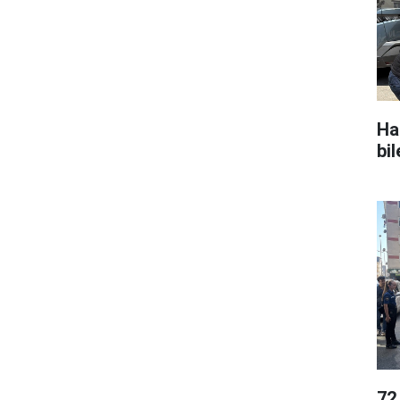
Ha
bi
72