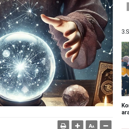
3.
Ko
ara