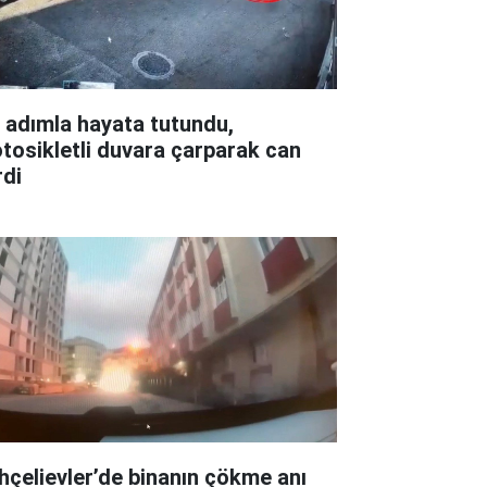
r adımla hayata tutundu,
tosikletli duvara çarparak can
rdi
hçelievler’de binanın çökme anı