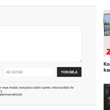
Ko
ka
veya imalar, inançlara saldırı içeren, imla kuralları ile
ız,
aylanmamaktadır.