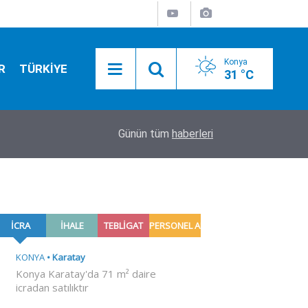
Konya
R
TÜRKİYE
31 °C
16:30
Konya'da bugün vefat edenler! 6 Ağustos 2026
Günün tüm
haberleri