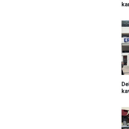
ka
De
kav