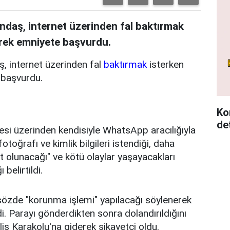
andaş, internet üzerinden fal baktırmak
erek emniyete başvurdu.
ş, internet üzerinden fal
baktırmak
isterken
 başvurdu.
Ko
det
esi üzerinden kendisiyle WhatsApp aracılığıyla
fotoğrafı ve kimlik bilgileri istendiği, daha
t olunacağı" ve kötü olaylar yaşayacakları
belirtildi.
özde "korunma işlemi" yapılacağı söylenerek
i. Parayı gönderdikten sonra dolandırıldığını
is Karakolu'na giderek şikayetçi oldu.