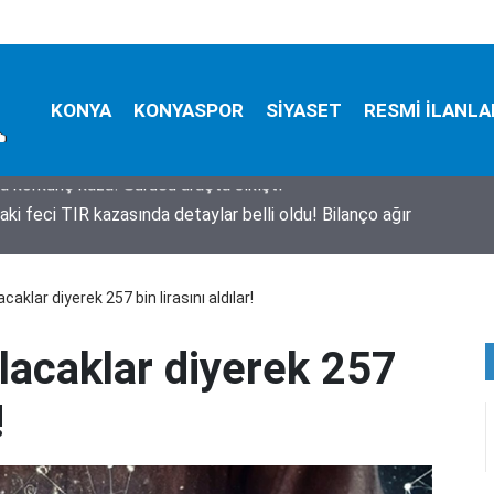
KONYA
KONYASPOR
SİYASET
RESMİ İLANLA
aki feci TIR kazasında detaylar belli oldu! Bilanço ağır
caklar diyerek 257 bin lirasını aldılar!
lacaklar diyerek 257
!