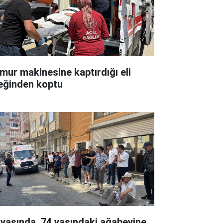
mur makinesine kaptırdığı eli
leğinden koptu
 yaşında, 74 yaşındaki ağabeyine