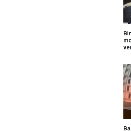
Bi
mo
ve
Ba