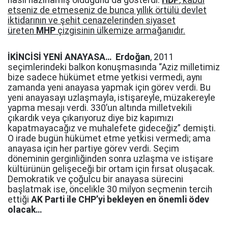
nasıl hazırlamış olduğunu da gösterdi.
HDP
, kabul
etseniz de etmeseniz de bunca yıllık örtülü devlet
iktidarının ve şehit cenazelerinden siyaset
üreten
MHP
çizgisinin ülkemize armağanıdır.
İKİNCİSİ YENİ ANAYASA…
Erdoğan
, 2011
seçimlerindeki balkon konuşmasında “Aziz milletimiz
bize sadece hükümet etme yetkisi vermedi, aynı
zamanda yeni anayasa yapmak için görev verdi. Bu
yeni anayasayı uzlaşmayla, istişareyle, müzakereyle
yapma mesajı verdi. 330’un altında milletvekili
çıkardık veya çıkarıyoruz diye biz kapımızı
kapatmayacağız ve muhalefete gideceğiz” demişti.
O irade bugün hükümet etme yetkisi vermedi; ama
anayasa için her partiye görev verdi. Seçim
döneminin gerginliğinden sonra uzlaşma ve istişare
kültürünün gelişeceği bir ortam için fırsat oluşacak.
Demokratik ve çoğulcu bir anayasa sürecini
başlatmak ise, öncelikle 30 milyon seçmenin tercih
ettiği
AK Parti ile CHP’yi bekleyen en önemli ödev
olacak…