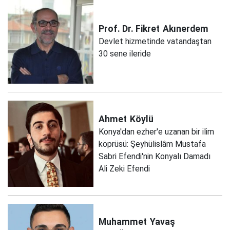
Prof. Dr. Fikret
Akınerdem
Devlet hizmetinde vatandaştan
30 sene ileride
Ahmet
Köylü
Konya'dan ezher'e uzanan bir ilim
köprüsü: Şeyhülislâm Mustafa
Sabri Efendi'nin Konyalı Damadı
Ali Zeki Efendi
Muhammet
Yavaş