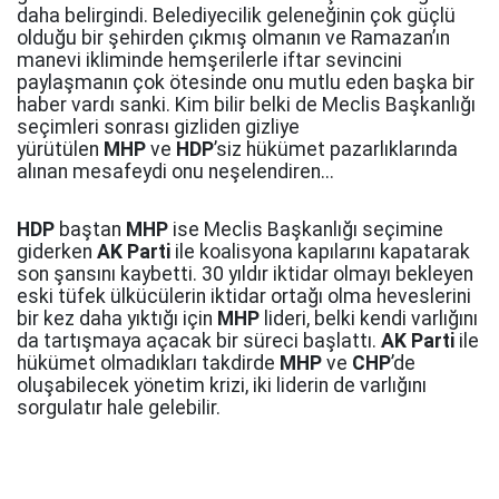
daha belirgindi. Belediyecilik geleneğinin çok güçlü
olduğu bir şehirden çıkmış olmanın ve Ramazan’ın
manevi ikliminde hemşerilerle iftar sevincini
paylaşmanın çok ötesinde onu mutlu eden başka bir
haber vardı sanki. Kim bilir belki de Meclis Başkanlığı
seçimleri sonrası gizliden gizliye
yürütülen
MHP
ve
HDP
’siz hükümet pazarlıklarında
alınan mesafeydi onu neşelendiren...
HDP
baştan
MHP
ise Meclis Başkanlığı seçimine
giderken
AK Parti
ile koalisyona kapılarını kapatarak
son şansını kaybetti. 30 yıldır iktidar olmayı bekleyen
eski tüfek ülkücülerin iktidar ortağı olma heveslerini
bir kez daha yıktığı için
MHP
lideri, belki kendi varlığını
da tartışmaya açacak bir süreci başlattı.
AK Parti
ile
hükümet olmadıkları takdirde
MHP
ve
CHP
’de
oluşabilecek yönetim krizi, iki liderin de varlığını
sorgulatır hale gelebilir.