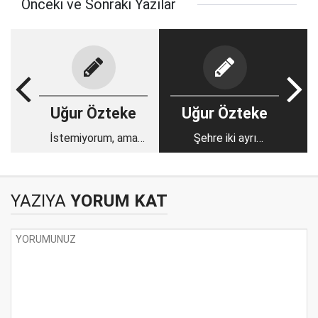
Önceki ve Sonraki Yazılar
Uğur Özteke
Uğur Özteke
İstemiyorum, ama
Şehre iki ayrı
yazmak zorundayım…
pencereden bakış
YAZIYA
YORUM KAT