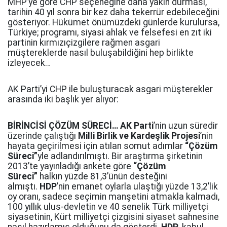
MHP’ye göre CHP seçeneğine daha yakın durması,
tarihin 40 yıl sonra bir kez daha tekerrür edebileceğini
gösteriyor. Hükümet önümüzdeki günlerde kurulursa,
Türkiye; programı, siyasi ahlak ve felsefesi en zıt iki
partinin kırmızıçizgilere rağmen asgari
müştereklerde nasıl buluşabildiğini hep birlikte
izleyecek…
AK Parti’yi CHP ile buluşturacak asgari müşterekler
arasında iki başlık yer alıyor:
BİRİNCİSİ ÇÖZÜM SÜRECİ…
AK Parti
’nin uzun süredir
üzerinde çalıştığı
Milli Birlik ve Kardeşlik Projesi
’nin
hayata geçirilmesi için atılan somut adımlar
“Çözüm
Süreci”
yle adlandırılmıştı. Bir araştırma şirketinin
2013’te yayınladığı ankete göre
“Çözüm
Süreci”
halkın yüzde 81,3’ünün desteğini
almıştı.
HDP
’nin emanet oylarla ulaştığı yüzde 13,2’lik
oy oranı, sadece seçimin manşetini atmakla kalmadı,
100 yıllık ulus-devletin ve 40 senelik Türk milliyetçi
siyasetinin, Kürt milliyetçi çizgisini siyaset sahnesine