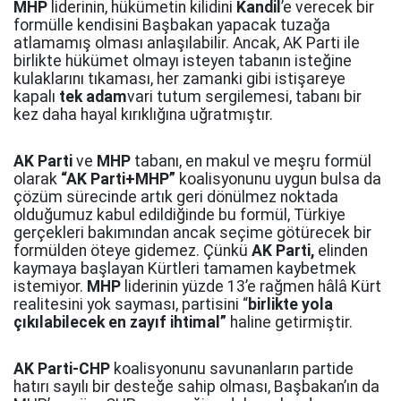
MHP
liderinin, hükümetin kilidini
Kandil
’e verecek bir
formülle kendisini Başbakan yapacak tuzağa
atlamamış olması anlaşılabilir. Ancak, AK Parti ile
birlikte hükümet olmayı isteyen tabanın isteğine
kulaklarını tıkaması, her zamanki gibi istişareye
kapalı
tek adam
vari tutum sergilemesi, tabanı bir
kez daha hayal kırıklığına uğratmıştır.
AK Parti
ve
MHP
tabanı, en makul ve meşru formül
olarak
“AK Parti+MHP”
koalisyonunu uygun bulsa da
çözüm sürecinde artık geri dönülmez noktada
olduğumuz kabul edildiğinde bu formül, Türkiye
gerçekleri bakımından ancak seçime götürecek bir
formülden öteye gidemez. Çünkü
AK Parti,
elinden
kaymaya başlayan Kürtleri tamamen kaybetmek
istemiyor.
MHP
liderinin yüzde 13’e rağmen hâlâ Kürt
realitesini yok sayması, partisini “
birlikte yola
çıkılabilecek en zayıf ihtimal”
haline getirmiştir.
AK Parti-CHP
koalisyonunu savunanların partide
hatırı sayılı bir desteğe sahip olması, Başbakan’ın da