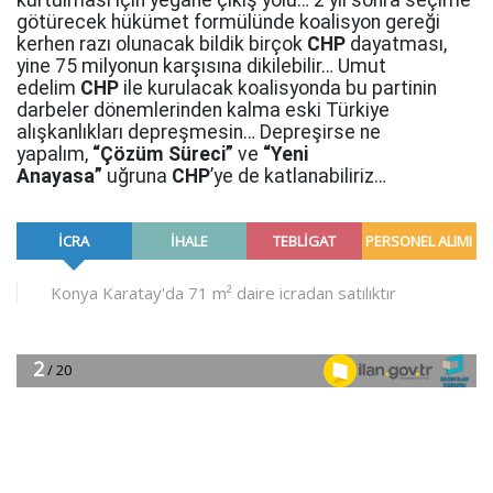
kurtulması için yegâne çıkış yolu… 2 yıl sonra seçime
götürecek hükümet formülünde koalisyon gereği
kerhen razı olunacak bildik birçok
CHP
dayatması,
yine 75 milyonun karşısına dikilebilir… Umut
edelim
CHP
ile kurulacak koalisyonda bu partinin
darbeler dönemlerinden kalma eski Türkiye
alışkanlıkları depreşmesin… Depreşirse ne
yapalım,
“Çözüm Süreci”
ve
“Yeni
Anayasa”
uğruna
CHP
’ye de katlanabiliriz…