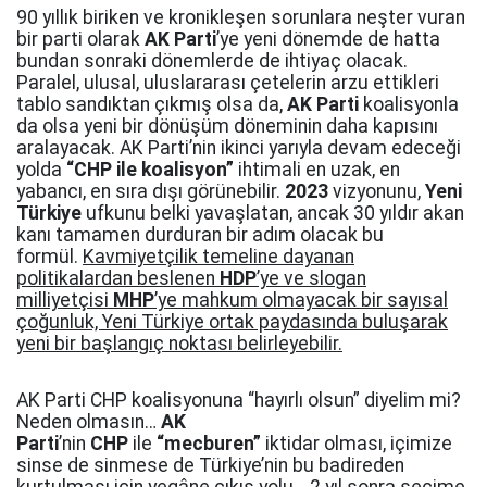
90 yıllık biriken ve kronikleşen sorunlara neşter vuran
bir parti olarak
AK Parti
’ye yeni dönemde de hatta
bundan sonraki dönemlerde de ihtiyaç olacak.
Paralel, ulusal, uluslararası çetelerin arzu ettikleri
tablo sandıktan çıkmış olsa da,
AK Parti
koalisyonla
da olsa yeni bir dönüşüm döneminin daha kapısını
aralayacak. AK Parti’nin ikinci yarıyla devam edeceği
yolda
“CHP ile koalisyon”
ihtimali en uzak, en
yabancı, en sıra dışı görünebilir.
2023
vizyonunu,
Yeni
Türkiye
ufkunu belki yavaşlatan, ancak 30 yıldır akan
kanı tamamen durduran bir adım olacak bu
formül.
Kavmiyetçilik temeline dayanan
politikalardan beslenen
HDP
’ye ve slogan
milliyetçisi
MHP
’ye mahkum olmayacak bir sayısal
çoğunluk, Yeni Türkiye ortak paydasında buluşarak
yeni bir başlangıç noktası belirleyebilir.
AK Parti CHP koalisyonuna “hayırlı olsun” diyelim mi?
Neden olmasın…
AK
Parti
’nin
CHP
ile
“mecburen”
iktidar olması, içimize
sinse de sinmese de Türkiye’nin bu badireden