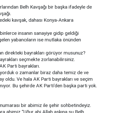
larından Belh Kavşağı bir başka ifadeyle de
avşağı.
gedeki kavşak, dahası Konya-Ankara
inlerce insanın sanayiye gidip geldiği
 gelen yabancıların ise mutlaka önünden
n direkteki bayrakları görüyor musunuz?
bayrakları seçmekte zorlanabilirsiniz.
K Parti bayrakları.
üyorduk o zamanlar biraz daha temiz de ve
 ay oldu. Ve hala AK Parti bayrakları ve seçim
ıyor. Bu şehirde AK Parti’den başka parti yok.
numarası bir abimiz ile şehir sohbetindeyiz.
 ara abimiz “Uğur abi Allah aşkına şu Belh