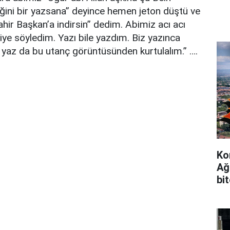
liğini bir yazsana” deyince hemen jeton düştü ve
hir Başkan’a indirsin” dedim. Abimiz acı acı
iye söyledim. Yazı bile yazdım. Biz yazınca
en yaz da bu utanç görüntüsünden kurtulalım.” ….
Ko
Ağ
bi