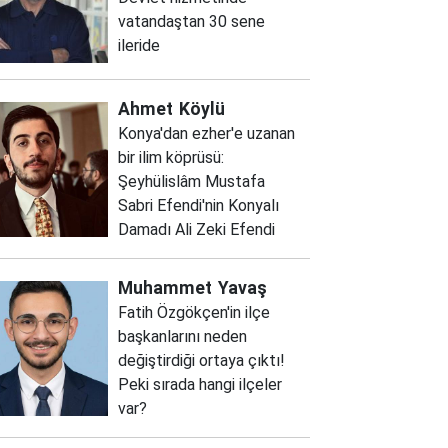
vatandaştan 30 sene
ileride
Ahmet
Köylü
Konya'dan ezher'e uzanan
bir ilim köprüsü:
Şeyhülislâm Mustafa
Sabri Efendi'nin Konyalı
Damadı Ali Zeki Efendi
Muhammet
Yavaş
Fatih Özgökçen'in ilçe
başkanlarını neden
değiştirdiği ortaya çıktı!
Peki sırada hangi ilçeler
var?