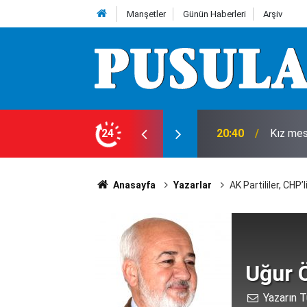
Manşetler
Günün Haberleri
Arşiv
20:40
Kız mes
24
20:35
Komşuda
Anasayfa
Yazarlar
AK Partililer, CHP
Uğur 
Yazarın T