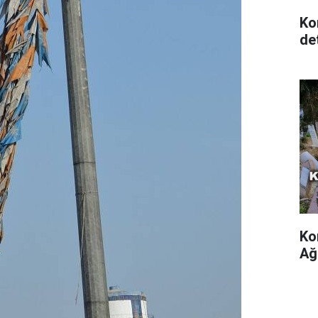
Ko
det
Ko
Ağ