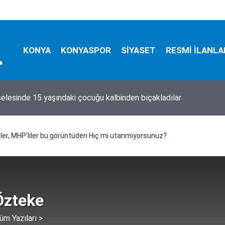
KONYA
KONYASPOR
SİYASET
RESMİ İLANLA
elesinde 15 yaşındaki çocuğu kalbinden bıçakladılar
, çalışmak 10 gün yasaklandı!
’liler, MHP’liler bu görüntüden Hiç mi utanmıyorsunuz?
Özteke
üm Yazıları >