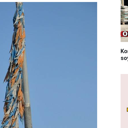
Ko
so