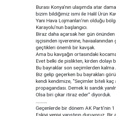
Burası Konya’nın ulaşımda atar damar
bizim bildiğimiz ismi ile Halil Ürün K
Yani Hava Lojmanları’nın olduğu böl
Karayolu’nun başlangıcı.
Biraz daha açarsak her gün önünden b
işçisinden işverenine, havaalanından
geçtikleri önemli bir kavşak.
Ama bu kavşağın ortasındaki kocama
Evet belki de pislikten, kirden dolayı 
Bu bayraklar son seçimlerden kalma A
Biz gelip geçerken bu bayrakları gör
kendi kendimize, “Seçimler biteli kaç
propagandası. Demek ki sandık yanılm
Olsa biri çıkar itiraz eder” diyorduk.
………..
Geçenlerde bir dönem AK Parti’nin 1 
Eskiyi yeniyi varıştırıp duruyoruz. Bir