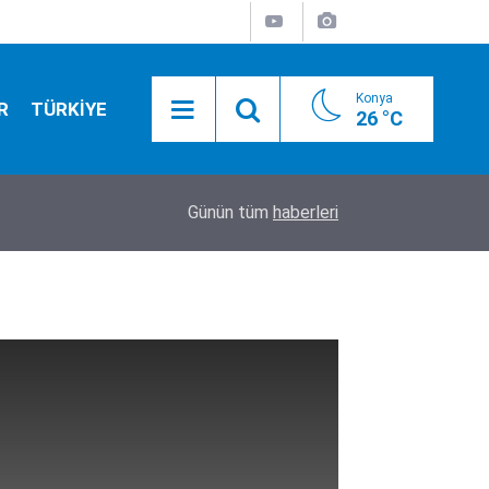
Konya
R
TÜRKİYE
26 °C
20:35
İşte sakladıkları ve utandıkları o isim!
Günün tüm
haberleri