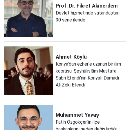
Prof. Dr. Fikret
Akınerdem
Devlet hizmetinde vatandaştan
30 sene ileride
Ahmet
Köylü
Konya'dan ezher'e uzanan bir ilim
köprüsü: Şeyhülislâm Mustafa
Sabri Efendi'nin Konyalı Damadı
Ali Zeki Efendi
Muhammet
Yavaş
Fatih Özgökçen'in ilçe
başkanlarını neden değiştirdiği