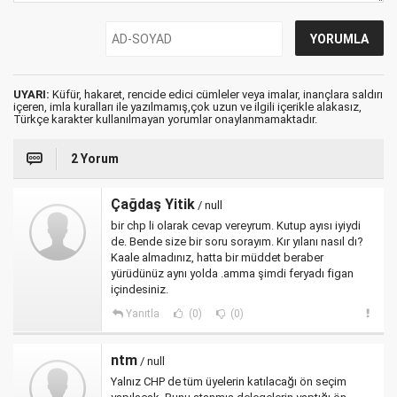
UYARI:
Küfür, hakaret, rencide edici cümleler veya imalar, inançlara saldırı
içeren, imla kuralları ile yazılmamış,çok uzun ve ilgili içerikle alakasız,
Türkçe karakter kullanılmayan yorumlar onaylanmamaktadır.
2 Yorum
Çağdaş Yitik
/ null
bir chp li olarak cevap vereyrum. Kutup ayısı iyiydi
de. Bende size bir soru sorayım. Kır yılanı nasıl dı?
Kaale almadınız, hatta bir müddet beraber
yürüdünüz aynı yolda .amma şimdi feryadı figan
içindesiniz.
Yanıtla
(0)
(0)
ntm
/ null
Yalnız CHP de tüm üyelerin katılacağı ön seçim