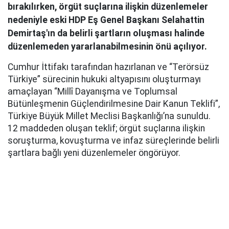
bırakılırken, örgüt suçlarına ilişkin düzenlemeler
nedeniyle eski HDP Eş Genel Başkanı Selahattin
Demirtaş'ın da belirli şartların oluşması halinde
düzenlemeden yararlanabilmesinin önü açılıyor.
Cumhur İttifakı tarafından hazırlanan ve “Terörsüz
Türkiye” sürecinin hukuki altyapısını oluşturmayı
amaçlayan “Millî Dayanışma ve Toplumsal
Bütünleşmenin Güçlendirilmesine Dair Kanun Teklifi”,
Türkiye Büyük Millet Meclisi Başkanlığı’na sunuldu.
12 maddeden oluşan teklif; örgüt suçlarına ilişkin
soruşturma, kovuşturma ve infaz süreçlerinde belirli
şartlara bağlı yeni düzenlemeler öngörüyor.
AK Parti Grup Başkanı Abdullah Güler, yaklaşık 360
milletvekilinin imzasıyla hazırlanan kanun teklifinin
TBMM Başkanlığı’na sunulduğunu açıkladı. Teklifin
açıklanmasında MHP Genel Başkan Yardımcısı Feti