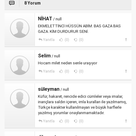
8 Yorum
NİHAT
/ null
EKMELETTİNCİ HÜSSÜN ABİM. BAS GAZA BAS
GAZA. KİM DURDURUR SENİ.
Yanıtla
(0)
(0)
Selim
/ null
Hocam milet neden senle uraşıyor
Yanıtla
(0)
(0)
süleyman
/ null
Küfür, hakaret, rencide edici cümleler veya imalar,
inançlara saldırı içeren, imla kuralları ile yazılmamış,
Türkçe karakter kullanılmayan ve büyük harflerle
yazılmış yorumlar onaylanmamaktadır.
Yanıtla
(0)
(0)