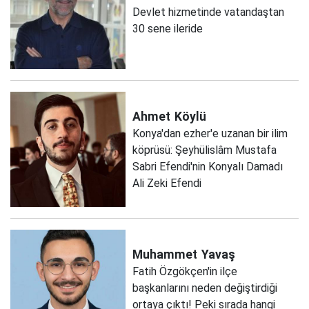
Devlet hizmetinde vatandaştan
30 sene ileride
Ahmet
Köylü
Konya'dan ezher'e uzanan bir ilim
köprüsü: Şeyhülislâm Mustafa
Sabri Efendi'nin Konyalı Damadı
Ali Zeki Efendi
Muhammet
Yavaş
Fatih Özgökçen'in ilçe
başkanlarını neden değiştirdiği
ortaya çıktı! Peki sırada hangi