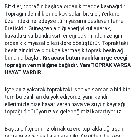
Bitkiler, toprağın başlıca organik madde kaynağıdır.
Toprağın derinliklerine kök salan bitkiler, Yerküre
üzerindeki neredeyse tüm yaşamı besleyen temel
üreticidir. Güneşten aldığı enerjiyi kullanarak,
havadaki karbondioksiti enerji bakımından zengin
organik kimyasal bileşiklere dönüştürür. Topraktaki
besin zinciri ve oldukça karmaşık toprak besin ağı
bununla başlar
. Kısacası bütün canlıların geleceği
toprağın verimliliğine bağlıdır. Yani TOPRAK VARSA
HAYAT VARDIR.
İşte anız yakarak topraktaki sap ve samanla birlikte
tüm bu canlıları da yok ediyoruz, yani kendi
ellerimizle bize hayat veren hava ve suyun kaynağı
toprağı öldürüyoruz ve geleceğimizi karartıyoruz.
Başta çiftçilerimiz olmak üzere toprakla uğraşan,
ormana veya yeşil alanlara pikniğe giden herkes