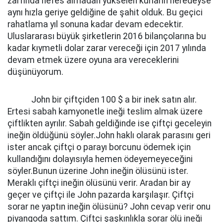
zarfında nefes almadan yükselen kurların neredeyse
aynı hızla geriye geldiğine de şahit olduk. Bu geçici
rahatlama yıl sonuna kadar devam edecektir.
Uluslararası büyük şirketlerin 2016 bilançolarına bu
kadar kıymetli dolar zarar vereceği için 2017 yılında
devam etmek üzere oyuna ara vereceklerini
düşünüyorum.
John bir çiftçiden 100 $ a bir inek satın alır.
Ertesi sabah kamyonetle ineği teslim almak üzere
çiftlikten ayrılır. Sabah geldiğinde ise çiftçi geceleyin
ineğin öldüğünü söyler.John haklı olarak parasını geri
ister ancak çiftçi o parayı borcunu ödemek için
kullandığını dolayısıyla hemen ödeyemeyeceğini
söyler.Bunun üzerine John ineğin ölüsünü ister.
Meraklı çiftçi ineğin ölüsünü verir. Aradan bir ay
geçer ve çiftçi ile John pazarda karşılaşır. Çiftçi
sorar ne yaptın ineğin ölüsünü? John cevap verir onu
piyangoda sattım. Çiftçi şaşkınlıkla sorar ölü ineği