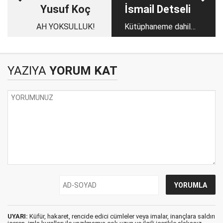
Yusuf Koç
İsmail Detseli
AH YOKSULLUK!
Kütüphaneme dahil
olan eserler
YAZIYA
YORUM KAT
UYARI:
Küfür, hakaret, rencide edici cümleler veya imalar, inançlara saldırı