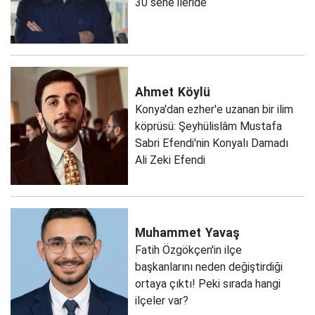
30 sene ileride
Ahmet
Köylü
Konya'dan ezher'e uzanan bir ilim
köprüsü: Şeyhülislâm Mustafa
Sabri Efendi'nin Konyalı Damadı
Ali Zeki Efendi
Muhammet
Yavaş
Fatih Özgökçen'in ilçe
başkanlarını neden değiştirdiği
ortaya çıktı! Peki sırada hangi
ilçeler var?