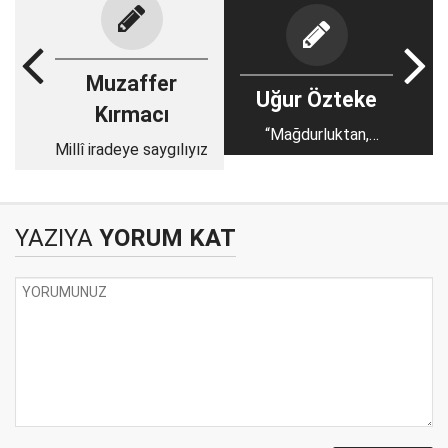
Muzaffer
Uğur Özteke
Kırmacı
“Mağdurluktan,
Millî iradeye saygılıyız
mağrurluğa”
YAZIYA
YORUM KAT