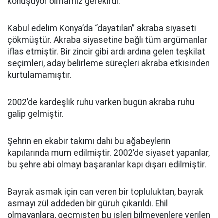
konuşuyor olmamız gerekirdi.
Kabul edelim Konya’da “dayatılan” akraba siyaseti
çökmüştür. Akraba siyasetine bağlı tüm argümanlar
iflas etmiştir. Bir zincir gibi ardı ardına gelen teşkilat
seçimleri, aday belirleme süreçleri akraba etkisinden
kurtulamamıştır.
2002’de kardeşlik ruhu varken bugün akraba ruhu
galip gelmiştir.
Şehrin en ekabir takımı dahi bu ağabeylerin
kapılarında mum edilmiştir. 2002’de siyaset yapanlar,
bu şehre abi olmayı başaranlar kapı dışarı edilmiştir.
Bayrak asmak için can veren bir topluluktan, bayrak
asmayı zül addeden bir güruh çıkarıldı. Ehil
olmayanlara, geçmişten bu işleri bilmeyenlere verilen