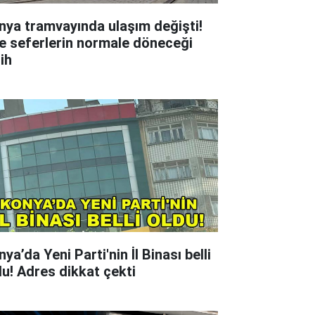
nya tramvayında ulaşım değişti!
te seferlerin normale döneceği
ih
ya’da Yeni Parti'nin İl Binası belli
du! Adres dikkat çekti