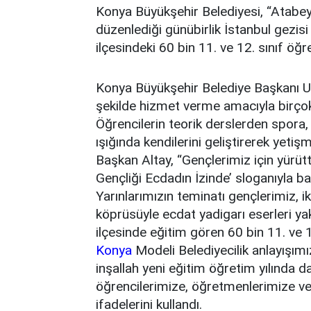
Konya Büyükşehir Belediyesi, “Atabey
düzenlediği günübirlik İstanbul gezi
ilçesindeki 60 bin 11. ve 12. sınıf öğr
Konya Büyükşehir Belediye Başkanı Uğ
şekilde hizmet verme amacıyla birçok 
Öğrencilerin teorik derslerden spora,
ışığında kendilerini geliştirerek yeti
Başkan Altay, “Gençlerimiz için yürü
Gençliği Ecdadın İzinde’ sloganıyla ba
Yarınlarımızın teminatı gençlerimiz, 
köprüsüyle ecdat yadigarı eserleri ya
ilçesinde eğitim gören 60 bin 11. ve 
Konya
Modeli Belediyecilik anlayışımız
inşallah yeni eğitim öğretim yılında d
öğrencilerimize, öğretmenlerimize v
ifadelerini kullandı.