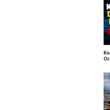
Ko
Oc