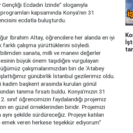
 Gençliği Ecdadın İzinde” sloganıyla
si programları kapsamında Konya’nın 31
encisini ecdatla buluşturdu.
Ko
ur İbrahim Altay, öğrencilere her alanda en iyi
İş
farklı çalışma yürüttüklerini söyledi.
tar
 bilimden sanata, milli ve manevi değerler
şmesinin büyük önem taşıdığını vurgulayan
ttüğümüz çalışmalarımızdan biri de ‘Atabey
şlattığımız günübirlik İstanbul gezilerimiz oldu.
iki kadim başkent arasında kurulan gönül
kından tanıma fırsatı buldu. Konya’mızın 31
12. sınıf öğrencimizin faydalandığı projemiz
ın en güzel örneklerinden biridir. Projemizi
a aynı şekilde sürdüreceğiz. Projeye katılan
e emek veren herkese teşekkür ediyorum”