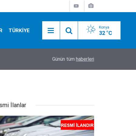
Konya
R
TÜRKİYE
32 °C
17:52
Tarım ekipleri Beyşehir'de sahaya indi: Kovanlar 
Günün tüm
haberleri
smi İlanlar