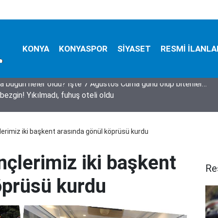
KONYA
KONYASPOR
SİYASET
RESMİ İLANLA
bezgin! Yıkılmadı, fuhuş oteli oldu
erimiz iki başkent arasında gönül köprüsü kurdu
çlerimiz iki başkent
Re
öprüsü kurdu