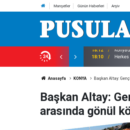
Manşetler
Günün Haberleri
Arşiv
e 7 Ağustos Cuma günü olup bitenler…
24
18:10
Herkes 
Anasayfa
KONYA
Başkan Altay: Gençl
Başkan Altay: Gen
arasında gönül k