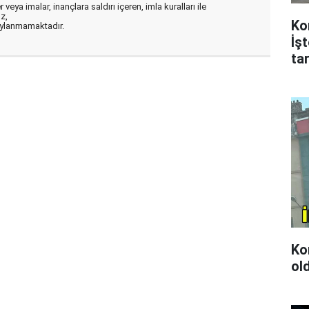
veya imalar, inançlara saldırı içeren, imla kuralları ile
ız,
Ko
aylanmamaktadır.
İş
tar
Kon
ol