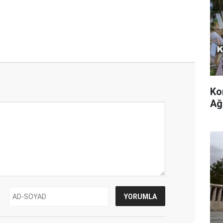
Ko
Ağ