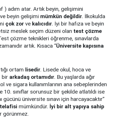
ıf ) adım atar. Artık beyin, gelişimini
ve beyin gelişimi
mümkün değildir
. İlkokulda
imi
çok zor
ve
kalıcıdır
. İyi bir hafıza ve beyin
letsiz meslek seçim düzeni olan
test
çözme
Test çözme teknikleri öğrenme, sınavlarda
amanıdır artık. Kısaca “
Üniversite kapısına
ttığı ortam
lisedir
. Lisede okul, hoca ve
 bir
arkadaş ortamıdır
. Bu yaşlarda ağır
kol ve sigara kullanımlarının ana sebeplerinden
ve 10. sınıflar sorunsuz bir şekilde atlatıldı ise
 gücünü üniversite sınavı için harcayacaktır”
telafisi
mümkündür.
İyi bir alt yapıya sahip
or görünmez.