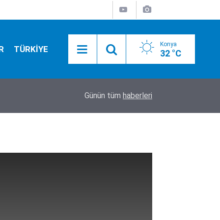
Konya
R
TÜRKİYE
32 °C
Konya merkezde dün akşam renk patlamaları ya
15:16
Günün tüm
haberleri
daha iddialı işler yapacağız