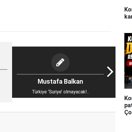
Ko
ka
Mustafa Balkan
Türkiye ‘Suriye’ olmayacak!..
Ko
pa
Ço