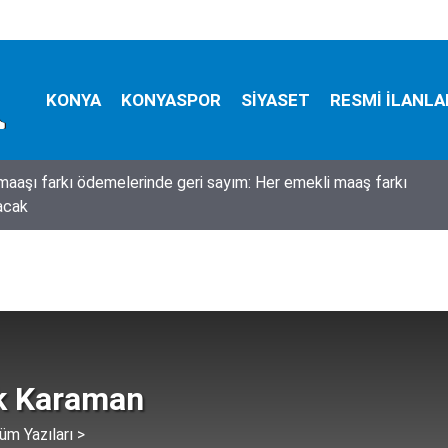
KONYA
KONYASPOR
SİYASET
RESMİ İLANLA
a çok sayıda TIR ve aracın karıştığı zincirleme kaza!
k Karaman
üm Yazıları >