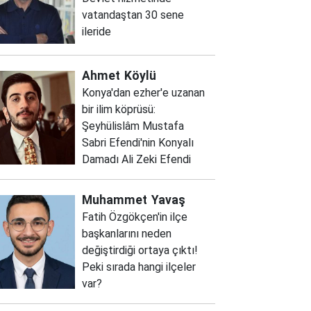
vatandaştan 30 sene
ileride
Ahmet
Köylü
Konya'dan ezher'e uzanan
bir ilim köprüsü:
Şeyhülislâm Mustafa
Sabri Efendi'nin Konyalı
Damadı Ali Zeki Efendi
Muhammet
Yavaş
Fatih Özgökçen'in ilçe
başkanlarını neden
değiştirdiği ortaya çıktı!
Peki sırada hangi ilçeler
var?