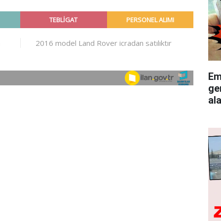
Em
ge
al