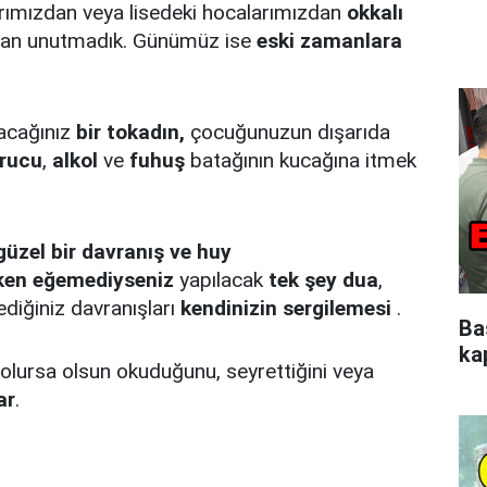
arımızdan veya lisedeki hocalarımızdan
okkalı
man unutmadık. Günümüz ise
eski zamanlara
tacağınız
bir tokadın,
çocuğunuzun dışarıda
rucu
,
alkol
ve
fuhuş
batağının kucağına itmek
güzel bir davranış ve huy
ken eğemediyseniz
yapılacak
tek şey
dua
,
diğiniz davranışları
kendinizin sergilemesi
.
Ba
kap
lursa olsun okuduğunu, seyrettiğini veya
ar
.