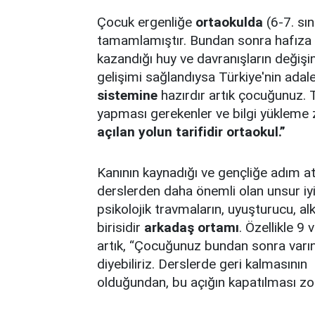
Çocuk ergenliğe
ortaokulda
(6-7. sın
tamamlamıştır. Bundan sonra hafıza 
kazandığı huy ve davranışların değiş
gelişimi sağlandıysa Türkiye'nin ada
sistemine
hazırdır artık çocuğunuz. 
yapması gerekenler ve bilgi yükleme z
açılan yolun tarifidir ortaokul.”
Kanının kaynadığı ve gençliğe adım a
derslerden daha önemli olan unsur iyi
psikolojik travmaların, uyuşturucu, al
birisidir
arkadaş ortamı
. Özellikle 9 
artık, “Çocuğunuz bundan sonra varını
diyebiliriz. Derslerde geri kalmasının
olduğundan, bu açığın kapatılması z