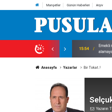
Manşetler
Günün Haberleri
Arşiv
 geri sayım: Her emekli maaş farkı
24
15:43
Konya'd
Anasayfa
Yazarlar
Bir Tokat..!
Selçu
Yazarın T