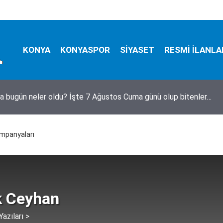
KONYA
KONYASPOR
SİYASET
RESMİ İLANLA
bezgin! Yıkılmadı, fuhuş oteli oldu
mpanyaları
 Ceyhan
azıları >