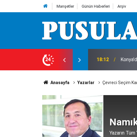
Manşetler
Günün Haberleri
Arşiv
e 7 Ağustos Cuma günü olup bitenler…
24
18:10
Herkes 
Anasayfa
Yazarlar
Çevreci Seçim Ka
Namık
Yazarın Tüm Y