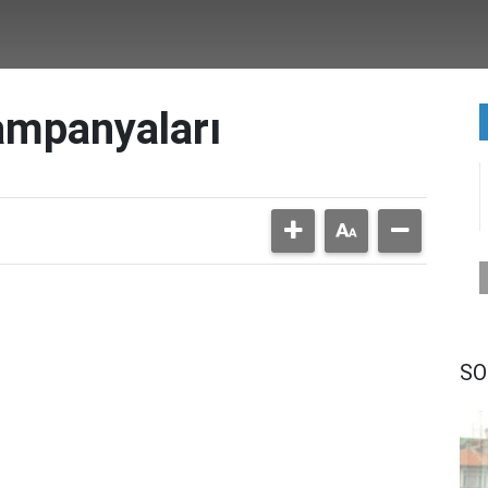
ampanyaları
SO