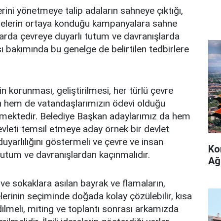
erini yönetmeye talip adaların sahneye çıktığı,
ojelerin ortaya konduğu kampanyalara sahne
larda çevreye duyarlı tutum ve davranışlarda
 bakımında bu genelge de belirtilen tedbirlere
n korunması, geliştirilmesi, her türlü çevre
in hem de vatandaşlarımızın ödevi olduğu
mektedir. Belediye Başkan adaylarımız da hem
vleti temsil etmeye aday örnek bir devlet
yarlılığını göstermeli ve çevre ve insan
Ko
tutum ve davranışlardan kaçınmalıdır.
Ağ
e sokaklara asılan bayrak ve flamaların,
lerinin seçiminde doğada kolay çözülebilir, kısa
dilmeli, miting ve toplantı sonrası arkamızda