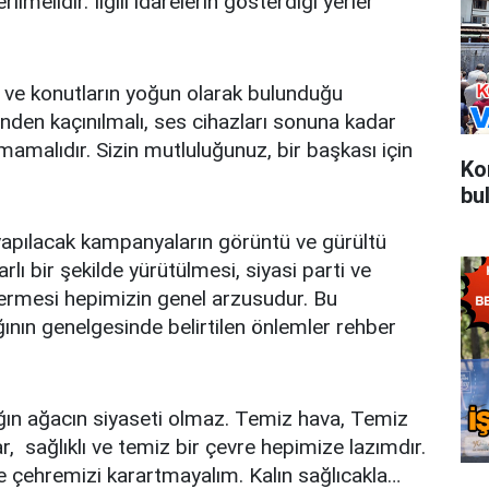
lmelidir. İlgili idarelerin gösterdiği yerler
vi ve konutların yoğun olarak bulunduğu
inden kaçınılmalı, ses cihazları sonuna kadar
mamalıdır. Sizin mutluluğunuz, bir başkası için
Ko
bu
yapılacak kampanyaların görüntü ve gürültü
lı bir şekilde yürütülmesi, siyasi parti ve
ermesi hepimizin genel arzusudur. Bu
ının genelgesinde belirtilen önlemler rehber
ğın ağacın siyaseti olmaz. Temiz hava, Temiz
ar, sağlıklı ve temiz bir çevre hepimize lazımdır.
e çehremizi karartmayalım. Kalın sağlıcakla…