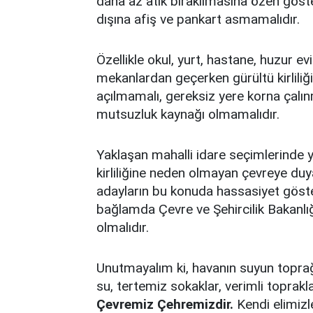
daha az atık bırakılmasına özen gösteri
dışına afiş ve pankart asmamalıdır.
Özellikle okul, yurt, hastane, huzur e
mekanlardan geçerken gürültü kirliliğ
açılmamalı, gereksiz yere korna çalın
mutsuzluk kaynağı olmamalıdır.
Yaklaşan mahalli idare seçimlerinde 
kirliliğine neden olmayan çevreye duyar
adayların bu konuda hassasiyet göst
bağlamda Çevre ve Şehircilik Bakanlığ
olmalıdır.
Unutmayalım ki, havanın suyun topra
su, tertemiz sokaklar, verimli toprakl
Çevremiz Çehremizdir.
Kendi elimizl