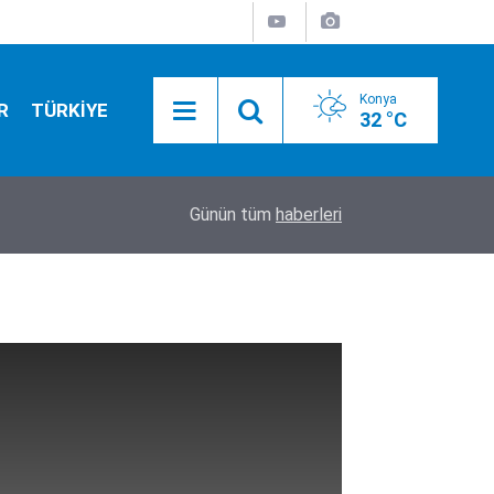
Konya
R
TÜRKİYE
32 °C
17:52
Tarım ekipleri Beyşehir'de sahaya indi: Kovanlar 
Günün tüm
haberleri