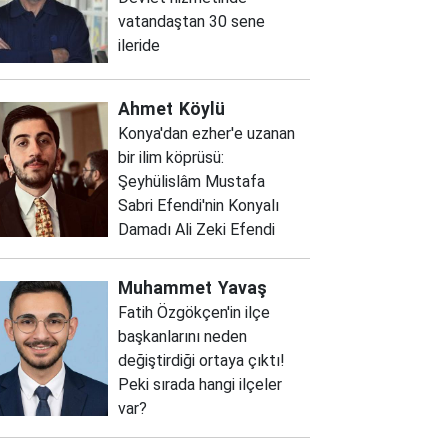
vatandaştan 30 sene
ileride
Ahmet
Köylü
Konya'dan ezher'e uzanan
bir ilim köprüsü:
Şeyhülislâm Mustafa
Sabri Efendi'nin Konyalı
Damadı Ali Zeki Efendi
Muhammet
Yavaş
Fatih Özgökçen'in ilçe
başkanlarını neden
değiştirdiği ortaya çıktı!
Peki sırada hangi ilçeler
var?