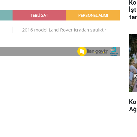
Ko
İş
tar
Ko
Ağ