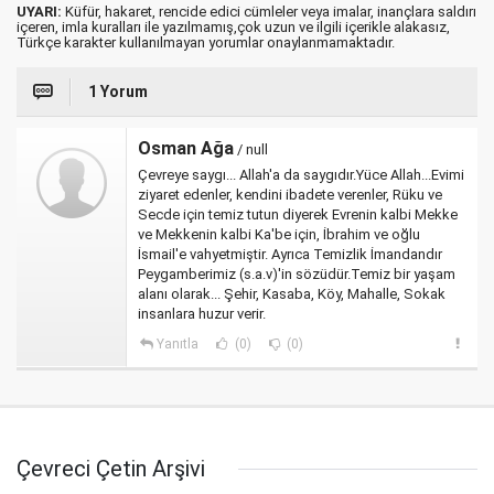
UYARI:
Küfür, hakaret, rencide edici cümleler veya imalar, inançlara saldırı
içeren, imla kuralları ile yazılmamış,çok uzun ve ilgili içerikle alakasız,
Türkçe karakter kullanılmayan yorumlar onaylanmamaktadır.
1 Yorum
Osman Ağa
/ null
Çevreye saygı... Allah'a da saygıdır.Yüce Allah...Evimi
ziyaret edenler, kendini ibadete verenler, Rüku ve
Secde için temiz tutun diyerek Evrenin kalbi Mekke
ve Mekkenin kalbi Ka'be için, İbrahim ve oğlu
İsmail'e vahyetmiştir. Ayrıca Temizlik İmandandır
Peygamberimiz (s.a.v)'in sözüdür.Temiz bir yaşam
alanı olarak... Şehir, Kasaba, Köy, Mahalle, Sokak
insanlara huzur verir.
Yanıtla
(0)
(0)
Çevreci Çetin Arşivi