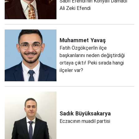
Sabri Efendi'nin Konyalı Damadı
Ali Zeki Efendi
Muhammet
Yavaş
Fatih Özgökçen'in ilçe
başkanlarını neden değiştirdiği
ortaya çıktı! Peki sırada hangi
ilçeler var?
Sadık
Büyüksakarya
Eczacının muadil partisi