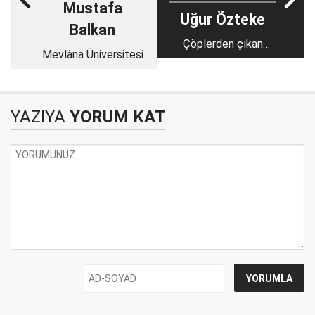
Mustafa
Uğur Özteke
Balkan
Çöplerden çıkan
Mevlâna Üniversitesi
Kur'an-ı Kerimler ve
FETÖ kitapları
YAZIYA
YORUM KAT