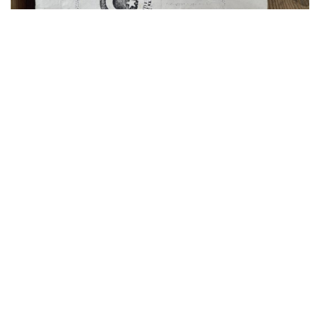
1
5
Karaman'da 28 yıl önce doğumdan sonra sevk
edildiği hastanede tedavi görürken, eşinin hastanede
öldüğünü söylediği ancak hastane kayıtlarında ne
ölüm belgesi ne de tedavi evraklarına ulaşılamayan