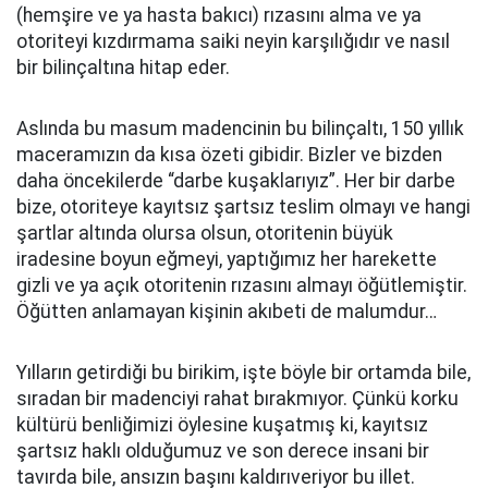
(hemşire ve ya hasta bakıcı) rızasını alma ve ya
otoriteyi kızdırmama saiki neyin karşılığıdır ve nasıl
bir bilinçaltına hitap eder.
Aslında bu masum madencinin bu bilinçaltı, 150 yıllık
maceramızın da kısa özeti gibidir. Bizler ve bizden
daha öncekilerde “darbe kuşaklarıyız”. Her bir darbe
bize, otoriteye kayıtsız şartsız teslim olmayı ve hangi
şartlar altında olursa olsun, otoritenin büyük
iradesine boyun eğmeyi, yaptığımız her harekette
gizli ve ya açık otoritenin rızasını almayı öğütlemiştir.
Öğütten anlamayan kişinin akıbeti de malumdur…
Yılların getirdiği bu birikim, işte böyle bir ortamda bile,
sıradan bir madenciyi rahat bırakmıyor. Çünkü korku
kültürü benliğimizi öylesine kuşatmış ki, kayıtsız
şartsız haklı olduğumuz ve son derece insani bir
tavırda bile, ansızın başını kaldırıveriyor bu illet.