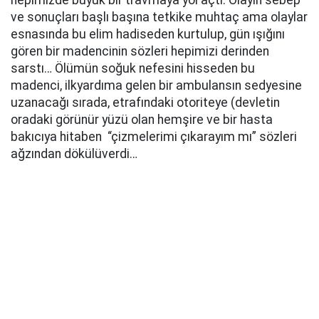
hepimizde büyük bir travmaya yol açtı. Olayın sebep
ve sonuçları başlı başına tetkike muhtaç ama olaylar
esnasında bu elim hadiseden kurtulup, gün ışığını
gören bir madencinin sözleri hepimizi derinden
sarstı… Ölümün soğuk nefesini hisseden bu
madenci, ilkyardıma gelen bir ambulansın sedyesine
uzanacağı sırada, etrafındaki otoriteye (devletin
oradaki görünür yüzü olan hemşire ve bir hasta
bakıcıya hitaben “çizmelerimi çıkarayım mı” sözleri
ağzından dökülüverdi…