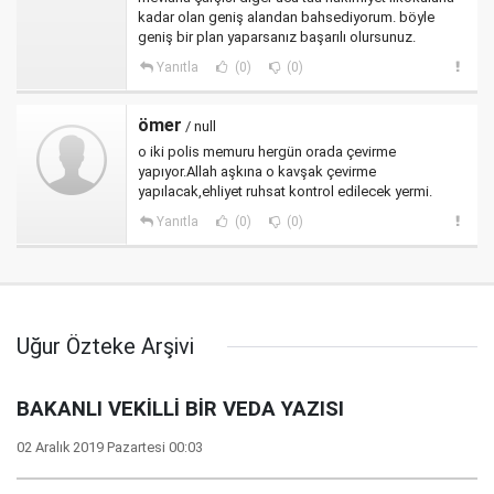
kadar olan geniş alandan bahsediyorum. böyle
geniş bir plan yaparsanız başarılı olursunuz.
Yanıtla
(0)
(0)
ömer
/ null
o iki polis memuru hergün orada çevirme
yapıyor.Allah aşkına o kavşak çevirme
yapılacak,ehliyet ruhsat kontrol edilecek yermi.
Yanıtla
(0)
(0)
Uğur Özteke Arşivi
BAKANLI VEKİLLİ BİR VEDA YAZISI
02 Aralık 2019 Pazartesi 00:03