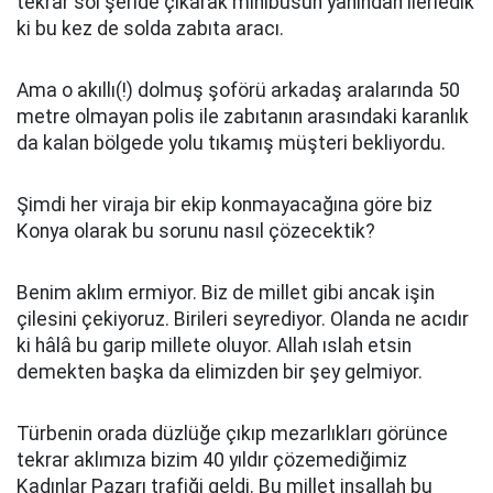
tekrar sol şeride çıkarak minibüsün yanından ilerledik
ki bu kez de solda zabıta aracı.
Ama o akıllı(!) dolmuş şoförü arkadaş aralarında 50
metre olmayan polis ile zabıtanın arasındaki karanlık
da kalan bölgede yolu tıkamış müşteri bekliyordu.
Şimdi her viraja bir ekip konmayacağına göre biz
Konya olarak bu sorunu nasıl çözecektik?
Benim aklım ermiyor. Biz de millet gibi ancak işin
çilesini çekiyoruz. Birileri seyrediyor. Olanda ne acıdır
ki hâlâ bu garip millete oluyor. Allah ıslah etsin
demekten başka da elimizden bir şey gelmiyor.
Türbenin orada düzlüğe çıkıp mezarlıkları görünce
tekrar aklımıza bizim 40 yıldır çözemediğimiz
Kadınlar Pazarı trafiği geldi. Bu millet inşallah bu