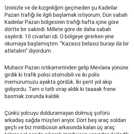
İzninizle ve de kızgınlığım geçmeden şu Kadınlar
Pazarı trafiği ile ilgili başlamak istiyorum. Dün sabah
Kadınlar Pazarı bölgesinin trafiği hafta içine göre
dörtte bir sakindi. Millete göre de daha sabah
sayılırdı. 10 civarları idi. O bölgeye girerken yine
okumaya başlamıştım. “Kazasız belasız burayı da bir
atlatalım” diyordum.
Muhacir Pazarı istikametinden gelip Mevlana yönüne
girdik ki trafik polisi otomobili ve iki polis
memurumuzu ayakta gördük. İki şerit yol akıp
gidiyordu. Tam o tatlı virajı aldık ki taaaak frene
basmak zorunda kaldık.
Çünkü yolcuyu dolduramayan dolmuş şoförü
arkadaş sağda müşteri arıyor. Dört beş araç soldan
geçti ve biz minibüsün arkasında kalan üç araç