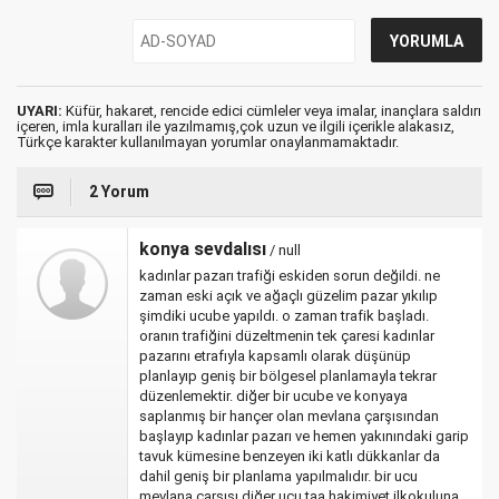
UYARI:
Küfür, hakaret, rencide edici cümleler veya imalar, inançlara saldırı
içeren, imla kuralları ile yazılmamış,çok uzun ve ilgili içerikle alakasız,
Türkçe karakter kullanılmayan yorumlar onaylanmamaktadır.
2 Yorum
konya sevdalısı
/ null
kadınlar pazarı trafiği eskiden sorun değildi. ne
zaman eski açık ve ağaçlı güzelim pazar yıkılıp
şimdiki ucube yapıldı. o zaman trafik başladı.
oranın trafiğini düzeltmenin tek çaresi kadınlar
pazarını etrafıyla kapsamlı olarak düşünüp
planlayıp geniş bir bölgesel planlamayla tekrar
düzenlemektir. diğer bir ucube ve konyaya
saplanmış bir hançer olan mevlana çarşısından
başlayıp kadınlar pazarı ve hemen yakınındaki garip
tavuk kümesine benzeyen iki katlı dükkanlar da
dahil geniş bir planlama yapılmalıdır. bir ucu
mevlana çarşısı diğer ucu taa hakimiyet ilkokuluna