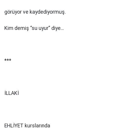
görüyor ve kaydediyormuş.
Kim demiş “su uyur” diye…
***
İLLAKİ
EHLİYET kurslarında