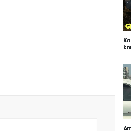
Ko
ko
Am