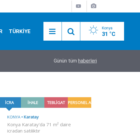
Konya
R
TÜRKİYE
31 °C
12:25
Selçuklu'da 7 bölge sıcak asfaltla buluştu
Günün tüm
haberleri