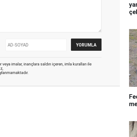
yar
çe
veya imalar, inançlara saldırı içeren, imla kuralları ile
ız,
aylanmamaktadır.
Fe
me