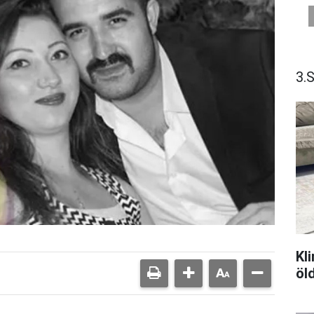
3.
Kl
öl