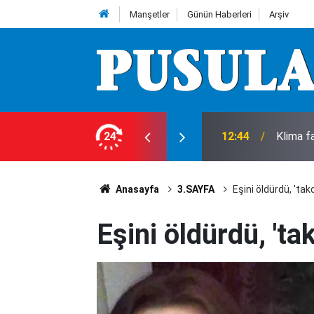
Manşetler
Günün Haberleri
Arşiv
k öldü, komşu tutuklandı
24
12:40
Yengesin
Anasayfa
3.SAYFA
Eşini öldürdü, 'takd
Eşini öldürdü, 'tak