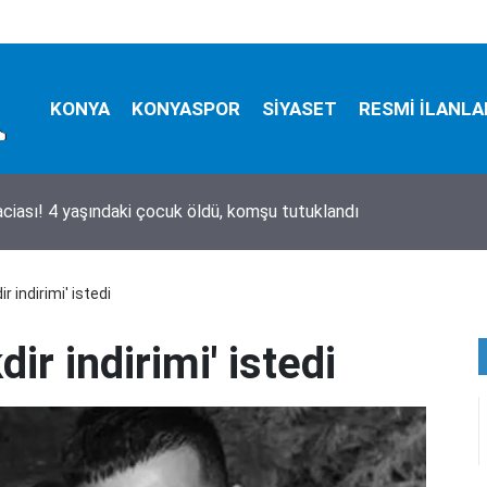
KONYA
KONYASPOR
SİYASET
RESMİ İLANLA
i öldürdü, ağabeyini ağır yaraladı
ir indirimi' istedi
dir indirimi' istedi