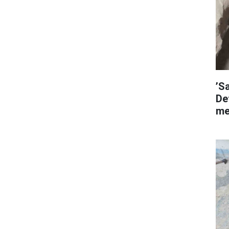
’S
De
me