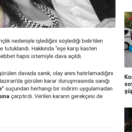
lık nedeniyle işlediğini söylediği belirtilen
 tutuklandı. Hakkında "eşe karşı kasten
ebbet hapis istemiyle dava açıldı.
rülen davada sanık, olay anını hatırlamadığını
Konya'da
ziran'da görülen karar duruşmasında sanığı
so
e"
suçundan herhangi bir indirim uygulamadan
şüp
sına
çarptırdı. Verilen kararın gerekçesi de