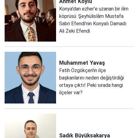
Ahmet
Köylü
Konya'dan ezher'e uzanan bir ilim
köprüsü: Şeyhülislâm Mustafa
Sabri Efendi'nin Konyalı Damadı
Ali Zeki Efendi
Muhammet
Yavaş
Fatih Özgökçen'in ilçe
başkanlarını neden değiştirdiği
ortaya çıktı! Peki sırada hangi
ilçeler var?
Sadık
Büyüksakarya