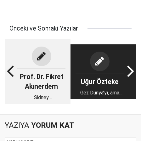
Önceki ve Sonraki Yazılar
Prof. Dr. Fikret
Uğur Özteke
Akınerdem
Gez Dünya’yı, ama
Sidney
görme Konya’yı!
Akvaryumu’ndan
Kelebekler Vadisi’ne
YAZIYA
YORUM KAT