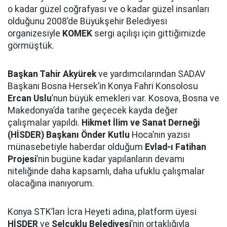
o kadar güzel coğrafyası ve o kadar güzel insanları
olduğunu 2008’de Büyükşehir Belediyesi
organizesiyle
KOMEK
sergi açılışı için gittiğimizde
görmüştük.
Başkan Tahir Akyürek
ve yardımcılarından SADAV
Başkanı Bosna Hersek’in Konya Fahri Konsolosu
Ercan Uslu
’nun büyük emekleri var. Kosova, Bosna ve
Makedonya’da tarihe geçecek kayda değer
çalışmalar yapıldı.
Hikmet İlim ve Sanat Derneği
(HİSDER) Başkanı Önder Kutlu
Hoca’nın yazısı
münasebetiyle haberdar olduğum
Evlad-ı Fatihan
Projesi
’nin bugüne kadar yapılanların devamı
niteliğinde daha kapsamlı, daha ufuklu çalışmalar
olacağına inanıyorum.
Konya STK’ları İcra Heyeti adına, platform üyesi
HİSDER
ve
Selçuklu Belediyesi
’nin ortaklığıyla