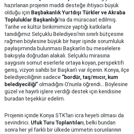
hazırlanan projenin maddi desteğe ihtiyacı büyük
olduğu için
Başbakanlık Yurtdışı Türkler ve Akraba
Topluluklar Başkanlığı
’na da müracaat edilmiş.
Tarihe ve kültür birikimimize yaptığı katkılarla
tanıdığımız Selçuklu Belediyesi’nin sınırlı bütçesine
rağmen böylesine büyük bir hayır işinde sorumluluk
paylaşımında bulunması Başkan’ın bu meselelere
bakışıyla doğrudan alakalı. Selçuklu mirasına
saygısını somut eserlerle ortaya koyan, perspektifi
geniş, vizyon sahibi bir Başkan’ı var ilçenin. Konya, ilçe
belediyeciliğinin sadece
“bordür, taş/mıcır, kum
belediyeciliği”
olmadığını O’nunla öğrendi… Böylesine
güzel ve hayırlı işlere verdiği destek için kendisine
buradan teşekkür edelim.
Projenin içinde Konya STK’ları icra heyeti olması da
sevindirici.
Ufuk Turu Toplantıları
, belki bundan
sonra her yıl farklı bir ülkede ümmetin sorunlarının