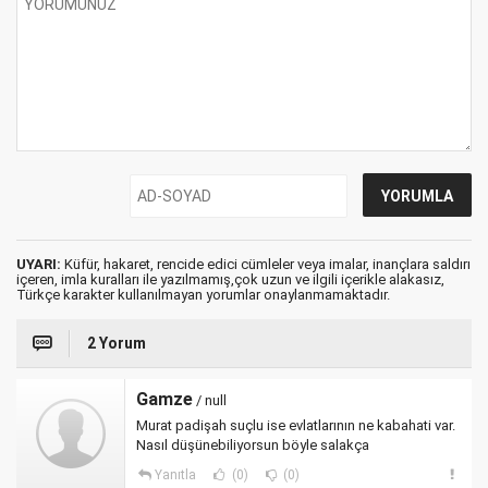
UYARI:
Küfür, hakaret, rencide edici cümleler veya imalar, inançlara saldırı
içeren, imla kuralları ile yazılmamış,çok uzun ve ilgili içerikle alakasız,
Türkçe karakter kullanılmayan yorumlar onaylanmamaktadır.
2 Yorum
Gamze
/ null
Murat padişah suçlu ise evlatlarının ne kabahati var.
Nasıl düşünebiliyorsun böyle salakça
Yanıtla
(0)
(0)