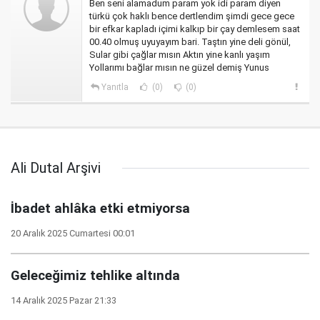
Ben seni alamadum param yok idi param diyen
türkü çok haklı bence dertlendim şimdi gece gece
bir efkar kapladı içimi kalkıp bir çay demlesem saat
00.40 olmuş uyuyayım bari. Taştın yine deli gönül,
Sular gibi çağlar mısın Aktın yine kanlı yaşım
Yollarımı bağlar mısın ne güzel demiş Yunus
Yanıtla
(0)
(0)
Ali Dutal Arşivi
İbadet ahlâka etki etmiyorsa
20 Aralık 2025 Cumartesi 00:01
Geleceğimiz tehlike altında
14 Aralık 2025 Pazar 21:33