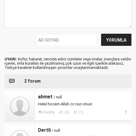
UYARI:
Küfür, hakaret, rencide edici cümleler veya imalar, inançlara saldırı
içeren, imla kuralları ile yazılmamış,çok uzun ve ilgili içerikle alakasız,
Türkçe karakter kullanılmayan yorumlar onaylanmamaktadır.
2 Yorum
ahmet
/ null
Helal hocam Allah cc razı olsun.
Yanıtla
(0)
(1)
Dertli
/ null