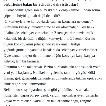
birbirlerine bakıp bir etli pilav daha istiyorlar!
Dikkat ediniz gelen son pilav iki didiklenip kalıyor. Ondan sonra
çöpe; bu büyük günah değil de nedir?
-O konvoylara ve konvoylarda çalınan kornalara ne demeli?
Kimsenin kimseyi rahatsız etme hakkı olmamalı; bu kul hakkı
ihlaline de sebebiyet vermektedir. Zaten şehirlerimizde trafik
kalabalık bir de üstüne düğün konvoyları. İl Güvenlik Kurulu
düğün konvoylarını şehir içinde yasaklamalı; trafiği
yoğunlaştırmanın yanında kazalara da sebebiyet vermektedirler.
Öyle zaman oluyor üç dört tane düğün konvoyu karşı karşıya
geliyor; tam bir karmaşa!
Unuttum bir de takılar var. Bizim buralarda takı anonsu pek yoktu
yeni yeni başlamış. Ne ilkel bir gelenek, tam bir görgüsüzlük!
İnanın,
gök görmedik
zenginlerin düğünlerinde takılan eşek yükü
takıları görünce utanıyorum!
Belki bunu sosyal yardımlaşma gibi görebilirsiniz; ancak, bu
gösterişten başka bir şey değil; yardım yapmak isteyen bir zarfa
koyar yardım eder. Kaldı ki, bu takılar fakire değil, zengine