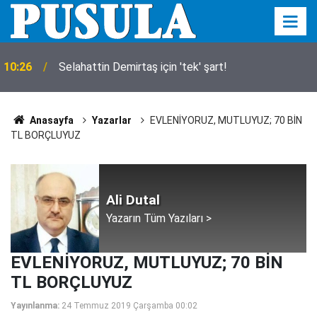
10:26
Selahattin Demirtaş için 'tek' şart!
Anasayfa
Yazarlar
EVLENİYORUZ, MUTLUYUZ; 70 BİN
TL BORÇLUYUZ
Ali Dutal
Yazarın Tüm Yazıları >
EVLENİYORUZ, MUTLUYUZ; 70 BİN
TL BORÇLUYUZ
Yayınlanma:
24 Temmuz 2019 Çarşamba 00:02