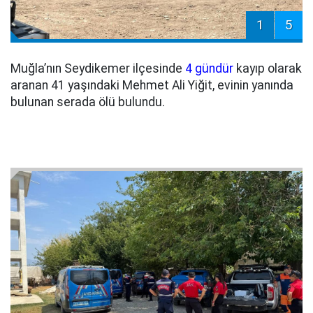
1
5
Muğla’nın Seydikemer ilçesinde
4 gündür
kayıp olarak
aranan 41 yaşındaki Mehmet Ali Yiğit, evinin yanında
bulunan serada ölü bulundu.