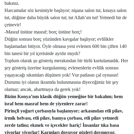
bakınız.
Harcamalar söz kesimiyle başlıyor; nişana salon tut, kınaya salon
tut, düğüne daha büyük salon tut; tut Allah’ım tut! Yetmedi bir de
çetnevir!
-Masraf üstüne masraf; borç üstüne borç!
Düğün sonrası borç yüzünden kavgalar başlıyor; evlilikler
başlamadan bitiyor. Öyle olmasa yeni evlenen 600 bin çiften 140
bin tanesi bir yıl içerisinde ayrılır mıydı?
Toplum olarak şu gösteriş merakından bir türlü kurtulamadık. Her
şey gösteriş üzerine kurgulanmış; evlenenlerin evlilik sonrası
yaşayacağı sıkıntıları düşünen yok! Vur patlasın çal oynasın!
Durumu iyi olanın ikramda bulunmasına diyeceğimiz bir şey
olamaz; ancak, abartmaya da gerek yok!
Bizim Konya’nın klasik düğün yemeğine bir bakalım; hem
israf hem masraf hem de yiyenlere zarar!
Pirinçli yoğurt çorbasıyla başlanıyor; arkasından etli pilav,
irmik helvası, etli pilav, bamya çorbası, etli pilav yetmedi
zerde tatlısı; ekmek ve içecekler hariç! İnsanlar tıka basa
yiyorlar yiyorlar! Karınları doyuyor gözleri doymuyor,