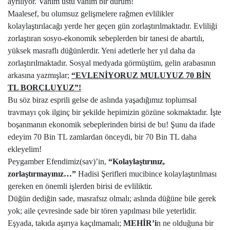
ayrılıyor. Vahim üstü vahim bir durum!
Maalesef, bu olumsuz gelişmelere rağmen evlilikler
kolaylaştırılacağı yerde her geçen gün zorlaştırılmaktadır. Evliliği
zorlaştıran sosyo-ekonomik sebeplerden bir tanesi de abartılı,
yüksek masraflı düğünlerdir. Yeni adetlerle her yıl daha da
zorlaştırılmaktadır. Sosyal medyada görmüştüm, gelin arabasının
arkasına yazmışlar;
“EVLENİYORUZ MULUYUZ 70 BİN
TL BORÇLUYUZ”!
Bu söz biraz esprili gelse de aslında yaşadığımız toplumsal
travmayı çok ilginç bir şekilde hepimizin gözüne sokmaktadır. İşte
boşanmanın ekonomik sebeplerinden birisi de bu! Şunu da ifade
edeyim 70 Bin TL zamlardan önceydi, bir 70 Bin TL daha
ekleyelim!
Peygamber Efendimiz(sav)’in,
“Kolaylaştırınız,
zorlaştırmayınız…”
Hadisi Şerifleri mucibince kolaylaştırılması
gereken en önemli işlerden birisi de evliliktir.
Düğün dediğin sade, masrafsız olmalı; aslında düğüne bile gerek
yok; aile çevresinde sade bir tören yapılması bile yeterlidir.
Eşyada, takıda aşırıya kaçılmamalı;
MEHİR’i
n ne olduğuna bir