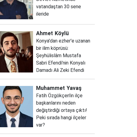
vatandaştan 30 sene
ileride
Ahmet
Köylü
Konya'dan ezher'e uzanan
bir ilim köprüsü:
Şeyhülislâm Mustafa
Sabri Efendi'nin Konyalı
Damadı Ali Zeki Efendi
Muhammet
Yavaş
Fatih Özgökçen'in ilçe
başkanlarını neden
değiştirdiği ortaya çıktı!
Peki sırada hangi ilçeler
var?