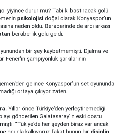
yiyince durur mu? Tabi ki bastıracak golü
yemenin
psikolojisi
doğal olarak Konyaspor'un
asına neden oldu. Beraberinde de ardı arkası
ptan
beraberlik golü geldi.
unundan bir şey kaybetmemişti. Djalma ve
lar Fener'in şampiyonluk şarkılarının
 Egemen'den gelince Konyaspor'un set oyununda
madığı ortaya çıkıyor zaten.
ra.
Yıllar önce Türkiye'den yerleştiremediği
olayı gönderilen Galatasaray'ın eski dostu
nmıştı: ''Tükiye'de her şeyden biraz var ancak
 yine onunla kalkıyoruz fakat bunun bir
disiplin