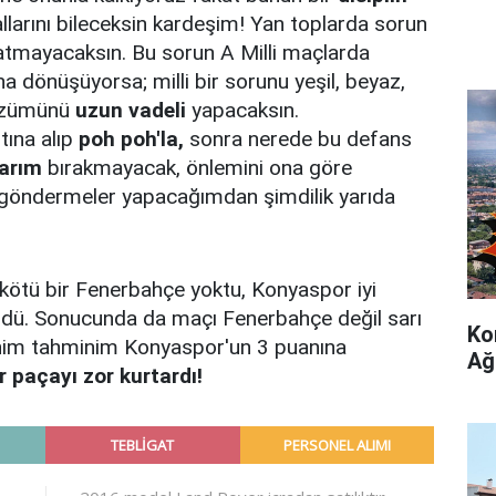
larını bileceksin kardeşim! Yan toplarda sorun
atmayacaksın. Bu sorun A Milli maçlarda
ına dönüşüyorsa; milli bir sorunu yeşil, beyaz,
Çözümünü
uzun vadeli
yapacaksın.
tına alıp
poh poh'la,
sonra nerede bu defans
arım
bırakmayacak, önlemini ona göre
ür göndermeler yapacağımdan şimdilik yarıda
ü bir Fenerbahçe yoktu, Konyaspor iyi
ündü. Sonucunda da maçı Fenerbahçe değil sarı
Ko
enim tahminim Konyaspor'un 3 puanına
Ağ
r paçayı zor kurtardı!