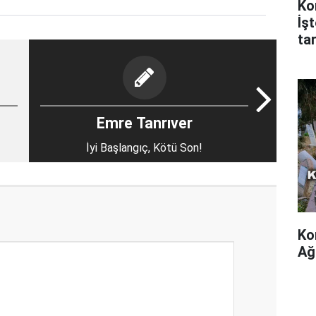
Ko
İş
tar
Emre Tanrıver
İyi Başlangıç, Kötü Son!
Ko
Ağ