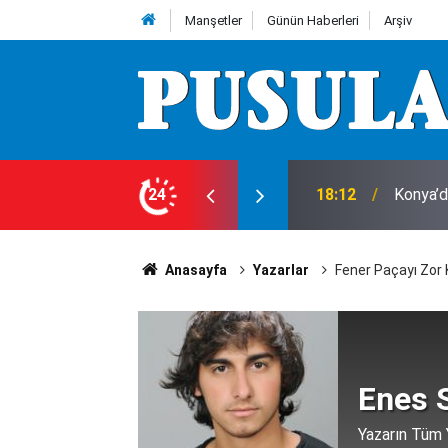
Manşetler
Günün Haberleri
Arşiv
e 7 Ağustos Cuma günü olup bitenler…
24
18:10
Herkes 
Anasayfa
Yazarlar
Fener Paçayı Zor 
Enes 
Yazarın Tüm Y