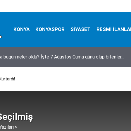
KONYA
KONYASPOR
SİYASET
RESMİ İLANLA
bezgin! Yıkılmadı, fuhuş oteli oldu
Kurtardı!
Seçilmiş
azıları >