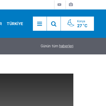
Konya
R
TÜRKİYE
27 °C
17:52
Tarım ekipleri Beyşehir'de sahaya indi: Kovanlar 
Günün tüm
haberleri