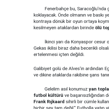
Fenerbahçe bu, Saracoğlu'nda gol 
koklayacak. Önde olmanın ve baskı 
kontraya dönük bir oyun ortaya koym
kesilmeyen ataklardan birinde
ölü to
İkinci yarı da Konyaspor cesur oy
Gekas ikilisi biraz daha becerikli olsa
ertelenmesi içten değildi.
Galibiyet golü de Alves'in ardından
ve dikine ataklarda rakibine şans tanı
Gelelim asıl konumuz
yan topla
futbol kültürü
ve başarısızlığından d
Frank Rıjkaard
sihirli bir cümle kulla
hiçbir şey tam değil.'' Futbolla yatıp