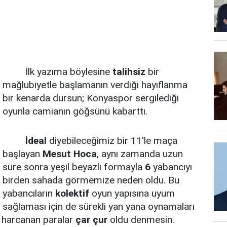
İlk yazıma böylesine
talihsiz
bir
mağlubiyetle başlamanın verdiği hayıflanma
bir kenarda dursun; Konyaspor sergilediği
oyunla camianın göğsünü kabarttı.
İdeal
diyebileceğimiz bir 11'le maça
başlayan
Mesut Hoca
, aynı zamanda uzun
süre sonra yeşil beyazlı formayla
6
yabancıyı
birden sahada görmemize neden oldu. Bu
yabancıların
kolektif
oyun yapısına uyum
sağlaması için de sürekli yan yana oynamaları
ne harcanan paralar
çar çur
oldu denmesin.