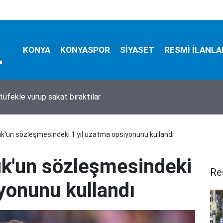
KONYA
KONYASPOR
SİYASET
RESMİ İLANLA
tüfekle vurup sakat bıraktılar
uk'un sözleşmesindeki 1 yıl uzatma opsiyonunu kullandı
uk'un sözleşmesindeki
Re
yonunu kullandı