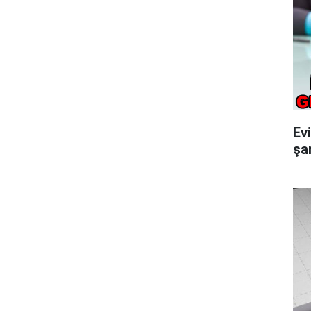
Ev
şar