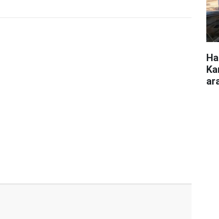
Ha
Ka
ar