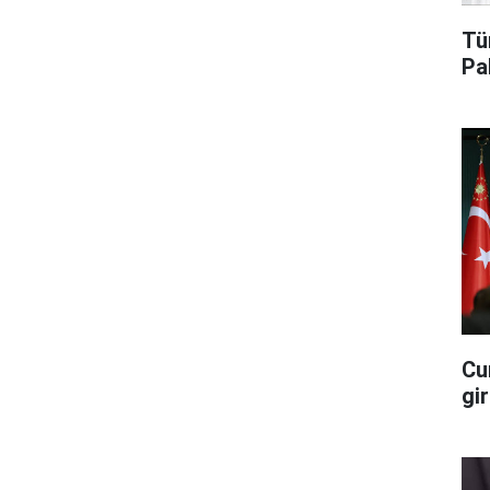
Tü
Pa
Cu
gi