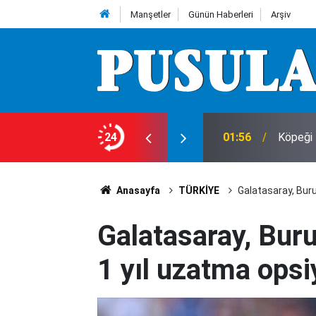
Manşetler
Günün Haberleri
Arşiv
24
01:56
Köpeği 
Anasayfa
TÜRKİYE
Galatasaray, Bur
Galatasaray, Bur
1 yıl uzatma opsi