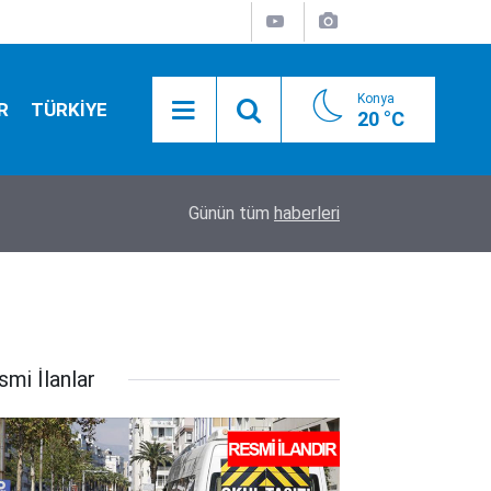
Konya
R
TÜRKİYE
20 °C
01:55
Konya yolunda flaş gelişme! Bakan Uraloğlu tari
Günün tüm
haberleri
smi İlanlar