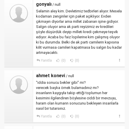
gonyalı
/ null
Selamin aley kim. Devletimiz tedbirleri alıyor. Mesela
kodaman zenginler için paket açıklıyor. Evden
çıkmayın diyorlar ama millet zabanan işine gidiyor.
Salgın oluyor ama ak parti reyizimiz ev kredileri
şöyle düşürdük deyip milleti kredi çekmeye teşvik
ediyor. Acaba bu faiz lopilerine kim çalışmış oluyor
ki bu durumda. Belki de ak parti camilerin kapısına
kilit vurmasa camileri kapatmasa bu salgın bu kadar
artmayacaktı.
Yanıtla
(0)
(0)
ahmet konevi
/ null
"iddia sonucu bekler gibi" mi?
verecek başka örnek bulamadınız mı?
insanların kaygıyla takip ettiği toplumun her
kesimini ilgilendiren böylesine ciddi bir mevzuyu,
haram olan kumarın sonucunu bekleyen insanlarla
nasıl bir tutarsınız.
Yanıtla
(0)
(0)