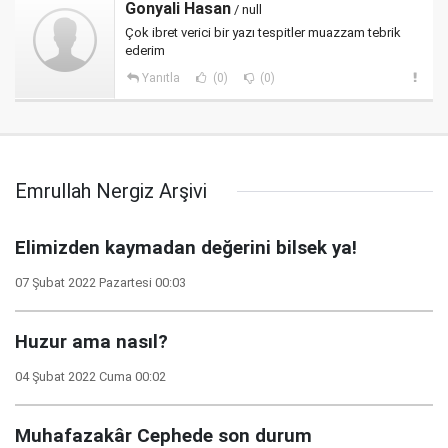
Gonyali Hasan
/ null
Çok ibret verici bir yazı tespitler muazzam tebrik
ederim
Yanıtla
(0)
(0)
Emrullah Nergiz Arşivi
Elimizden kaymadan değerini bilsek ya!
07 Şubat 2022 Pazartesi 00:03
Huzur ama nasıl?
04 Şubat 2022 Cuma 00:02
Muhafazakâr Cephede son durum