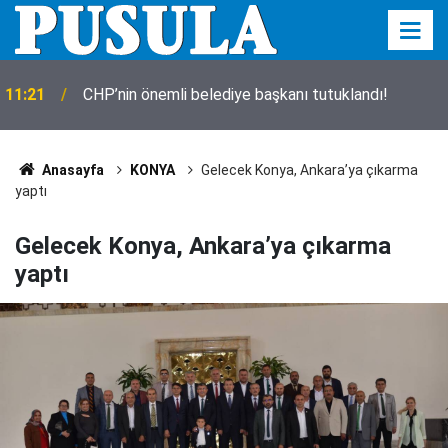
Karatay’da lavanta zamanı! Hasat başladı, bahçe
11:13
mora büründü
Anasayfa
KONYA
Gelecek Konya, Ankara’ya çıkarma
yaptı
Gelecek Konya, Ankara’ya çıkarma
yaptı