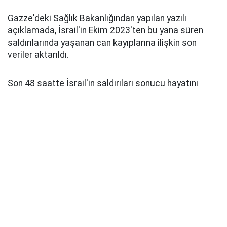
Gazze'deki Sağlık Bakanlığından yapılan yazılı
açıklamada, İsrail'in Ekim 2023'ten bu yana süren
saldırılarında yaşanan can kayıplarına ilişkin son
veriler aktarıldı.
Son 48 saatte İsrail'in saldırıları sonucu hayatını
kaybeden 2 kişinin cenazesi ile 6 yaralının Gazze'deki
hastanelere getirildiği belirtildi.
Gazze'de ateşkesin yürürlüğe girdiği 10 Ekim
2025'ten bu yana İsrail'in saldırılarında 1257 kişinin
yaşamını yitirdiği, 4 bin 131 kişinin yaralandığı
kaydedildi.
İsrail'in Ekim 2023'ten bu yana Gazze Şeridi'ne
düzenlediği saldırılarda toplam can kaybının 73 bin
384'e, yaralı sayısının 174 bin 242'ye yükseldiği ifade