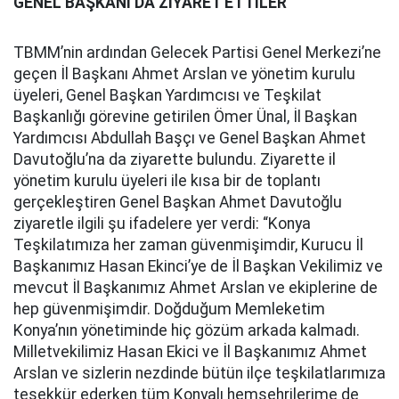
GENEL BAŞKANI DA ZİYARET ETTİLER
TBMM’nin ardından Gelecek Partisi Genel Merkezi’ne
geçen İl Başkanı Ahmet Arslan ve yönetim kurulu
üyeleri, Genel Başkan Yardımcısı ve Teşkilat
Başkanlığı görevine getirilen Ömer Ünal, İl Başkan
Yardımcısı Abdullah Başçı ve Genel Başkan Ahmet
Davutoğlu’na da ziyarette bulundu. Ziyarette il
yönetim kurulu üyeleri ile kısa bir de toplantı
gerçekleştiren Genel Başkan Ahmet Davutoğlu
ziyaretle ilgili şu ifadelere yer verdi: “Konya
Teşkilatımıza her zaman güvenmişimdir, Kurucu İl
Başkanımız Hasan Ekinci’ye de İl Başkan Vekilimiz ve
mevcut İl Başkanımız Ahmet Arslan ve ekiplerine de
hep güvenmişimdir. Doğduğum Memleketim
Konya’nın yönetiminde hiç gözüm arkada kalmadı.
Milletvekilimiz Hasan Ekici ve İl Başkanımız Ahmet
Arslan ve sizlerin nezdinde bütün ilçe teşkilatlarımıza
teşekkür ederken tüm Konyalı hemşehrilerime de