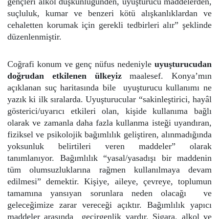
gençleri alkol düşkünlüğünden, uyuşturucu maddelerden,
suçluluk, kumar ve benzeri kötü alışkanlıklardan ve
cehaletten korumak için gerekli tedbirleri alır” şeklinde
düzenlenmiştir.
Coğrafi konum ve genç nüfus nedeniyle
uyuşturucudan
doğrudan etkilenen ülkeyiz
maalesef. Konya’mın
açıklanan suç haritasında bile uyuşturucu kullanımı ne
yazık ki ilk sıralarda. Uyuşturucular “sakinleştirici, hayâl
gösterici/uyarıcı etkileri olan, kişide kullanıma bağlı
olarak ve zamanla daha fazla kullanma isteği uyandıran,
fiziksel ve psikolojik bağımlılık geliştiren, alınmadığında
yoksunluk belirtileri veren maddeler” olarak
tanımlanıyor. Bağımlılık “yasal/yasadışı bir maddenin
tüm olumsuzluklarına rağmen kullanılmaya devam
edilmesi” demektir. Kişiye, aileye, çevreye, toplumun
tamamına yansıyan sorunlara neden olacağı ve
geleceğimize zarar vereceği açıktır. Bağımlılık yapıcı
maddeler arasında geçirgenlik vardır. Sigara, alkol ve