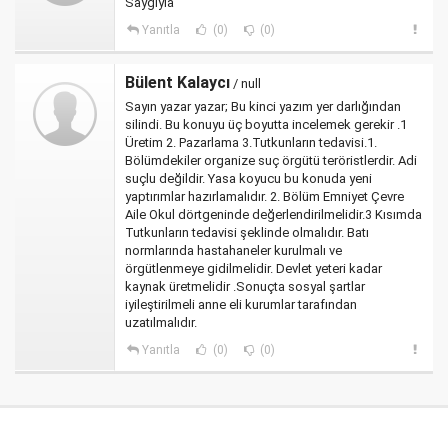
Saygıyla
Yanıtla
(0)
(0)
Bülent Kalaycı
/ null
Sayın yazar yazar; Bu kinci yazım yer darlığından
silindi. Bu konuyu üç boyutta incelemek gerekir .1
Üretim 2. Pazarlama 3.Tutkunların tedavisi.1.
Bölümdekiler organize suç örgütü teröristlerdir. Adi
suçlu değildir. Yasa koyucu bu konuda yeni
yaptırımlar hazırlamalıdır. 2. Bölüm Emniyet Çevre
Aile Okul dörtgeninde değerlendirilmelidir.3 Kısımda
Tutkunların tedavisi şeklinde olmalıdır. Batı
normlarında hastahaneler kurulmalı ve
örgütlenmeye gidilmelidir. Devlet yeteri kadar
kaynak üretmelidir .Sonuçta sosyal şartlar
iyileştirilmeli anne eli kurumlar tarafından
uzatılmalıdır.
Yanıtla
(0)
(0)