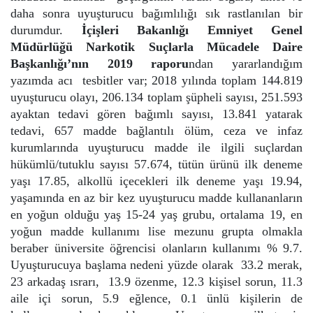
daha sonra uyuşturucu bağımlılığı sık rastlanılan bir
durumdur.
İçişleri Bakanlığı Emniyet Genel
Müdürlüğü Narkotik
Suçlarla Mücadele Daire
Başkanlığı’nın 2019 raporu
ndan yararlandığım
yazımda acı tesbitler var; 2018 yılında toplam 144.819
uyuşturucu olayı, 206.134 toplam şüpheli sayısı, 251.593
ayaktan tedavi gören bağımlı sayısı, 13.841 yatarak
tedavi, 657 madde bağlantılı ölüm, ceza ve infaz
kurumlarında uyuşturucu madde ile ilgili suçlardan
hükümlü/tutuklu sayısı 57.674, tütün ürünü ilk deneme
yaşı 17.85, alkollü içecekleri ilk deneme yaşı 19.94,
yaşamında en az bir kez uyuşturucu madde kullananların
en yoğun olduğu yaş 15-24 yaş grubu, ortalama 19, en
yoğun madde kullanımı lise mezunu grupta olmakla
beraber üniversite öğrencisi olanların kullanımı % 9.7.
Uyuşturucuya başlama nedeni yüzde olarak 33.2 merak,
23 arkadaş ısrarı, 13.9 özenme, 12.3 kişisel sorun, 11.3
aile içi sorun, 5.9 eğlence, 0.1 ünlü kişilerin de