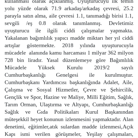
kullanması olarak açıklanmış. Uyuşturucuyu ilk temin
yolu yüzde olarak 71.9 arkadaş/arkadaş çevresi, 25.2
parayla satın alma, aile çevresi 1.1, tanımadığı birisi 1.1,
sevgili /eş 0.8 olarak tanımlanmış. Devletimiz
uyuşturucu ile ilgili ciddi çalışmalar yapmakta.
Yakalanan bağımlılık yapıcı madde miktarı her yıl ciddi
artışlar göstermekte. 2018 yılında uyuşturucuyla
mücadele alanında kamu harcaması 1 milyar 362 milyon
728 bin liradır. Yasal düzenlemeye göre Bağımlılık
Mücadele Yüksek Kurulu 2019/2 sayılı
Cumhurbaşkanlığı Genelgesi ile kurulmuştur.
Cumhurbaşkanı Yardımcısı başkanlığında Adalet, Aile,
Çalışma ve Sosyal Hizmetler, Çevre ve Şehircilik,
Gençlik ve Spor, Hazine ve Maliye, Milli Eğitim, Sağlık,
Tarım Orman, Ulaştırma ve Altyapı, Cumhurbaşkanlığı
Sağlık ve Gıda Politikaları Kurul Başkanından
müteşekkil heyet konunun izlenmesini yapmaktadır. Alan
denetimi, eğitimler,atık sulardan madde izlenmesi,Açık
Kapı ismi verilen görüşmeler, Yeşilay çalışmaları,