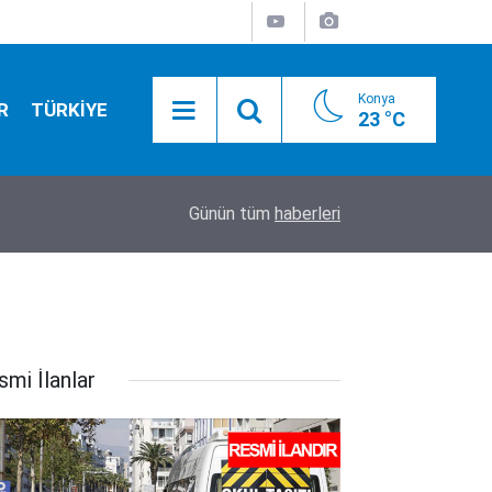
Konya
R
TÜRKİYE
23 °C
01:55
Konya yolunda flaş gelişme! Bakan Uraloğlu tari
Günün tüm
haberleri
smi İlanlar