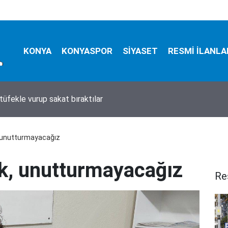
KONYA
KONYASPOR
SİYASET
RESMİ İLANLA
tüfekle vurup sakat bıraktılar
 unutturmayacağız
k, unutturmayacağız
Re