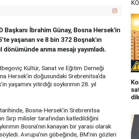
KO
D Başkanı İbrahim Günay, Bosna Hersek'in
'te yaşanan ve 8 bin 372 Boşnak'ın
 yıl dönümünde anma mesajı yayımladı.
tbegoviç Kültür, Sanat ve Eğitim Derneği
na Hersek'in doğusundaki Srebrenitsa’da
Ko
 yaşamını yitirdiği soykırımın 28. yıl
sat
di
rihinde, Bosna-Hersek’in Srebrenitsa
Sırp milisler tarafından katledildiğini
ykırımın Bosna’nın kanayan bir yarası olarak
 söyledi. Avrupa'nın göbeğinde, BM’nin gözleri