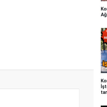
Ko
Ağ
Ko
İş
tar