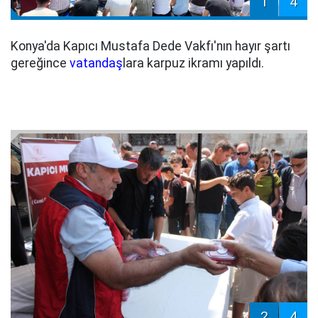
1
4
Konya'da Kapıcı Mustafa Dede Vakfı'nın hayır şartı
gereğince
vatandaş
lara karpuz ikramı yapıldı.
2
4