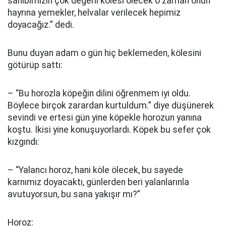
sahibimizin çok değerli kölesi ölecek o zaman onun
hayrına yemekler, helvalar verilecek hepimiz
doyacağız.” dedi.
Bunu duyan adam o gün hiç beklemeden, kölesini
götürüp sattı:
– “Bu horozla köpeğin dilini öğrenmem iyi oldu.
Böylece birçok zarardan kurtuldum.” diye düşünerek
sevindi ve ertesi gün yine köpekle horozun yanına
koştu. İkisi yine konuşuyorlardı. Köpek bu sefer çok
kızgındı:
– “Yalancı horoz, hani köle ölecek, bu sayede
karnımız doyacaktı, günlerden beri yalanlarınla
avutuyorsun, bu sana yakışır mı?”
Horoz: