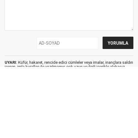
UYARI:
Küfür, hakaret, rencide edici cümleler veya imalar, inançlara saldırı
içeren, imla kuralları ile yazılmamış,çok uzun ve ilgili içerikle alakasız,
Türkçe karakter kullanılmayan yorumlar onaylanmamaktadır.
Pusula Haber © 2010
Anasayfa
Künye
İletişim
Gizlilik İlkeleri