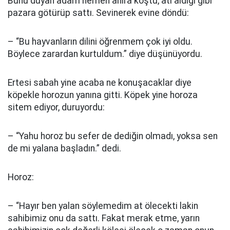
Bunu duyan adam hemen ahıra koştu, atı aldığı gibi
pazara götürüp sattı. Sevinerek evine döndü:
– “Bu hayvanların dilini öğrenmem çok iyi oldu.
Böylece zarardan kurtuldum.” diye düşünüyordu.
Ertesi sabah yine acaba ne konuşacaklar diye
köpekle horozun yanına gitti. Köpek yine horoza
sitem ediyor, duruyordu:
– “Yahu horoz bu sefer de dediğin olmadı, yoksa sen
de mi yalana başladın.” dedi.
Horoz:
– “Hayır ben yalan söylemedim at ölecekti lakin
sahibimiz onu da sattı. Fakat merak etme, yarın