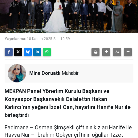
Yayınlanma:
18 Kasım 2025 Salı 10:59
Mine Doruatlı
Muhabir
MEKPAN Panel Yönetim Kurulu Başkanı ve
Konyaspor Başkanvekili Celalettin Hakan
Katırcı’nın yeğeni İzzet Can, hayatını Hanife Nur ile
birleştirdi
Fadimana – Osman Şimşekli çiftinin kızları Hanife ile
Havva Nur – İbrahim Gökyer çiftinin oğulları İzzet