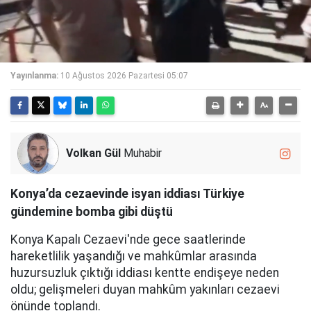
Yayınlanma:
10 Ağustos 2026 Pazartesi 05:07
Volkan Gül
Muhabir
Konya’da cezaevinde isyan iddiası Türkiye
gündemine bomba gibi düştü
Konya Kapalı Cezaevi'nde gece saatlerinde
hareketlilik yaşandığı ve mahkûmlar arasında
huzursuzluk çıktığı iddiası kentte endişeye neden
oldu; gelişmeleri duyan mahkûm yakınları cezaevi
önünde toplandı.