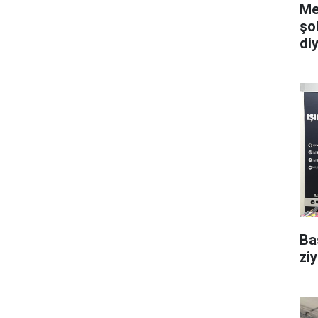
Me
şo
di
Ba
zi