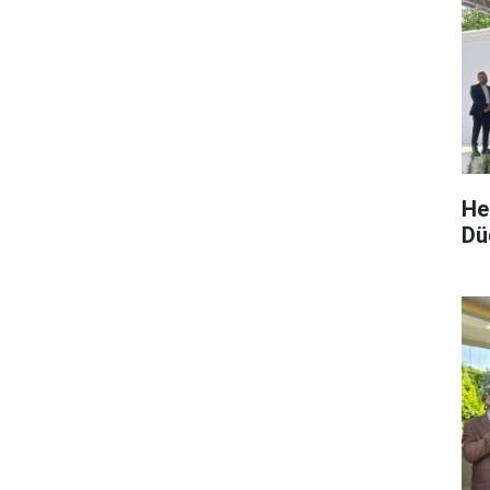
He
Dü