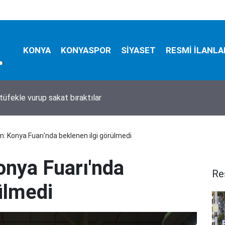
KONYA
KONYASPOR
SİYASET
RESMİ İLANLA
tüfekle vurup sakat bıraktılar
: Konya Fuarı'nda beklenen ilgi görülmedi
nya Fuarı'nda
Re
ülmedi