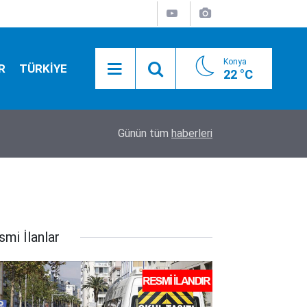
Konya
R
TÜRKİYE
22 °C
01:55
Konya yolunda flaş gelişme! Bakan Uraloğlu tari
Günün tüm
haberleri
smi İlanlar