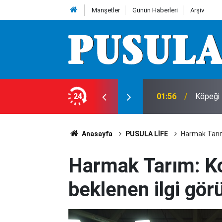
Manşetler
Günün Haberleri
Arşiv
24
01:56
Köpeği 
Anasayfa
PUSULA LİFE
Harmak Tarım
Harmak Tarım: Ko
beklenen ilgi gör