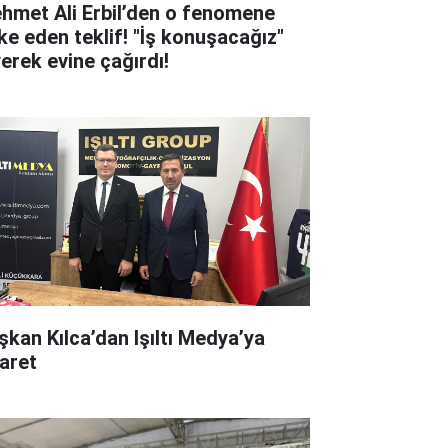
hmet Ali Erbil’den o fenomene
ke eden teklif! "İş konuşacağız"
yerek evine çağırdı!
şkan Kılca’dan Işıltı Medya’ya
yaret