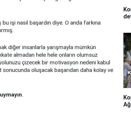
Ko
det
bu işi nasıl başardın diye. O anda farkına
ırmış.
olmak diğer insanlarla yarışmayla mümkün
dikkate almadan hele hele onların olumsuz
 yolunuzu çizecek bir motivasyon nedeni kabul
 sonucunda oluşacak başarıdan daha kolay ve
duymayın
.
Ko
Ağ