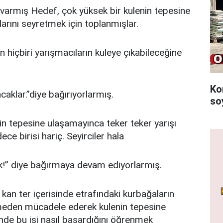
 varmış Hedef, çok yüksek bir kulenin tepesine
arını seyretmek için toplanmışlar.
n hiçbiri yarışmacıların kuleye çıkabileceğine
Ko
aklar.”diye bağırıyorlarmış.
so
n tepesine ulaşamayınca teker teker yarışı
ce birisi hariç. Seyirciler hala
k!” diye bağırmaya devam ediyorlarmış.
kan ter içerisinde etrafındaki kurbağaların
tmeden mücadele ederek kulenin tepesine
inde bu işi nasıl başardığını öğrenmek