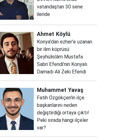
vatandaştan 30 sene
ileride
Ahmet
Köylü
Konya'dan ezher'e uzanan
bir ilim köprüsü:
Şeyhülislâm Mustafa
Sabri Efendi'nin Konyalı
Damadı Ali Zeki Efendi
Muhammet
Yavaş
Fatih Özgökçen'in ilçe
başkanlarını neden
değiştirdiği ortaya çıktı!
Peki sırada hangi ilçeler
var?