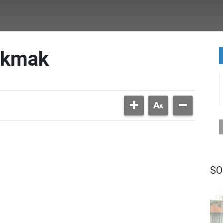
akmak
SO