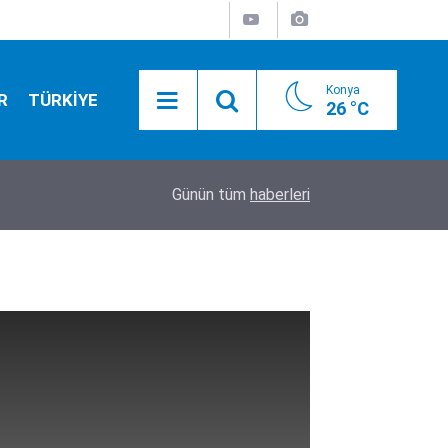
Konya
R
TÜRKİYE
26 °C
20:35
İşte sakladıkları ve utandıkları o isim!
Günün tüm
haberleri