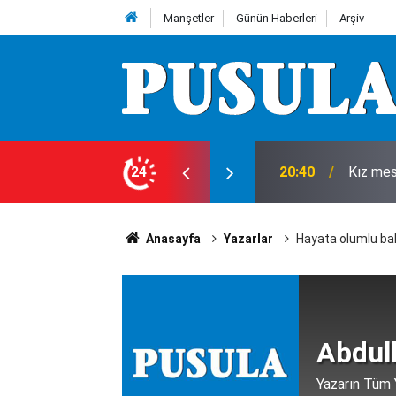
Manşetler
Günün Haberleri
Arşiv
cuğu kalbinden bıçakladılar
24
20:35
Komşuda
Anasayfa
Yazarlar
Hayata olumlu b
Abdul
Yazarın Tüm Y