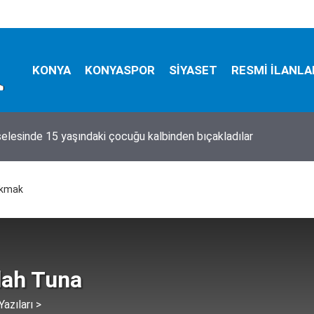
KONYA
KONYASPOR
SİYASET
RESMİ İLANLA
, çalışmak 10 gün yasaklandı!
akmak
lah Tuna
azıları >